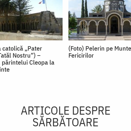
 catolică „Pater
(Foto) Pelerin pe Munte
Tatăl Nostru”) –
Fericirilor
 părintelui Cleopa la
inte
ARTICOLE DESPRE
SĂRBĂTOARE