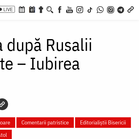
LIVE
07
 după Rusalii
te – Iubirea
toare
Comentarii patristice
Editorialiștii Bisericii
tol