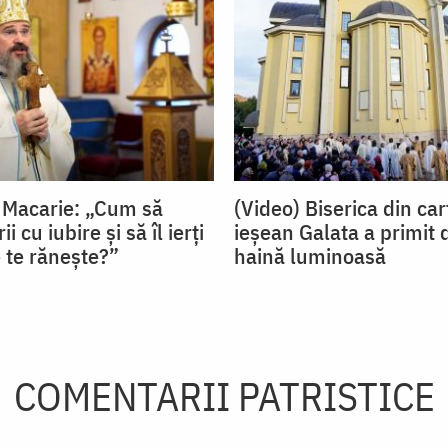
 Macarie: „Cum să
(Video) Biserica din car
i cu iubire și să îl ierți
ieșean Galata a primit
e te rănește?”
haină luminoasă
COMENTARII PATRISTICE