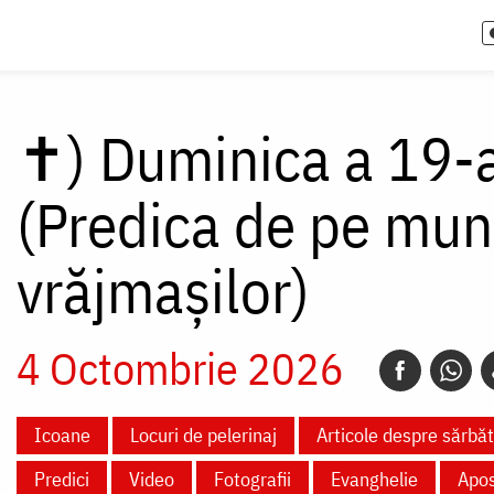
✝)
Duminica a 19-a
(Predica de pe mun
vrăjmașilor)
4 Octombrie 2026
Icoane
Locuri de pelerinaj
Articole despre sărbă
Predici
Video
Fotografii
Evanghelie
Apos