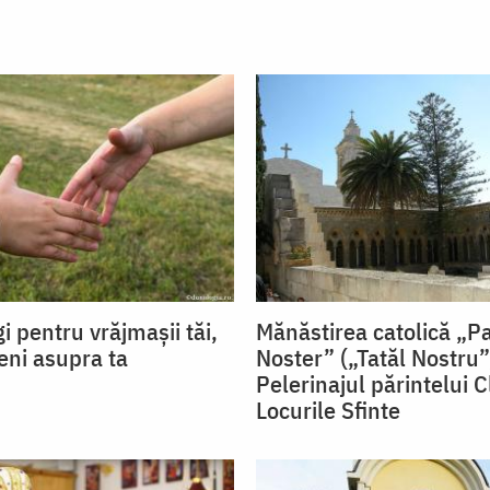
i pentru vrăjmașii tăi,
Mănăstirea catolică „P
eni asupra ta
Noster” („Tatăl Nostru”
Pelerinajul părintelui C
Locurile Sfinte