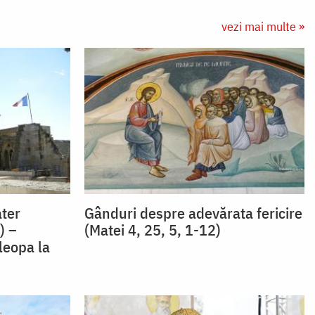
vezi mai multe »
ater
Gânduri despre adevărata fericire
) –
(Matei 4, 25, 5, 1-12)
leopa la