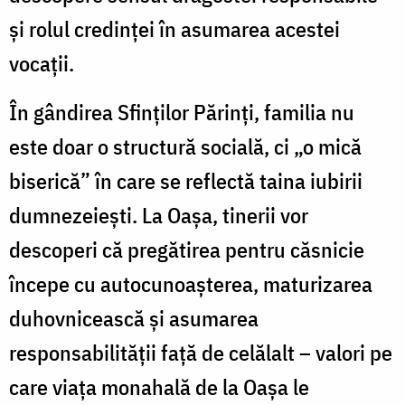
și rolul credinței în asumarea acestei
vocații.
În gândirea Sfinților Părinți, familia nu
este doar o structură socială, ci „o mică
biserică” în care se reflectă taina iubirii
dumnezeiești. La Oașa, tinerii vor
descoperi că pregătirea pentru căsnicie
începe cu autocunoașterea, maturizarea
duhovnicească și asumarea
responsabilității față de celălalt – valori pe
care viața monahală de la Oașa le