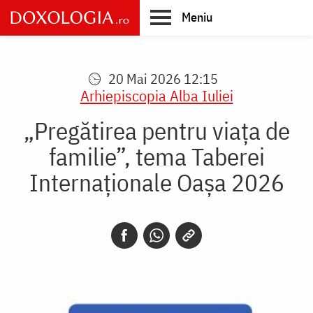
Skip
Meniu
to
main
Main
content
navigation
20 Mai 2026 12:15
Arhiepiscopia Alba Iuliei
„Pregătirea pentru viața de
familie”, tema Taberei
Internaționale Oașa 2026