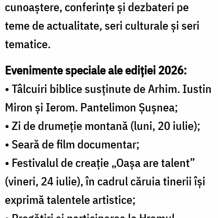
cunoaștere, conferințe și dezbateri pe
teme de actualitate, seri culturale și seri
tematice.
Evenimente speciale ale ediției 2026:
• Tâlcuiri biblice susținute de Arhim. Iustin
Miron și Ierom. Pantelimon Șușnea;
• Zi de drumeție montană (luni, 20 iulie);
• Seară de film documentar;
• Festivalul de creație „Oașa are talent”
(vineri, 24 iulie), în cadrul căruia tinerii își
exprimă talentele artistice;
• Pregătiri și participarea la Hramul