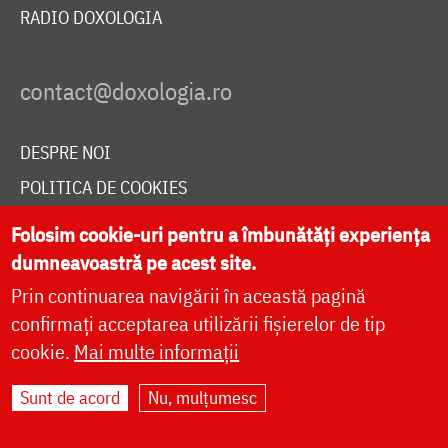
RADIO DOXOLOGIA
DESPRE NOI
POLITICA DE COOKIES
DONEAZĂ ONLINE PENTRU CATEDRALA NAȚIONALĂ
Folosim cookie-uri pentru a îmbunătăți experiența
dumneavoastră pe acest site.
Prin continuarea navigării în această pagină
LIVE
confirmați acceptarea utilizării fișierelor de tip
cookie.
Mai multe informații
Site dezvoltat de
DOXOLOGIA MEDIA
,
Sunt de acord
Nu, mulțumesc
Arhiepiscopia Iașilor | ©
doxologia.ro