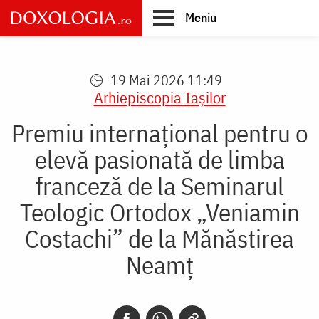
Skip
Meniu
to
main
Main
content
navigation
19 Mai 2026 11:49
Arhiepiscopia Iaşilor
Premiu internațional pentru o
elevă pasionată de limba
franceză de la Seminarul
Teologic Ortodox „Veniamin
Costachi” de la Mănăstirea
Neamț