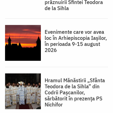
prăznuirii Sfintei Teodora
de la Sihla
Evenimente care vor avea
loc în Arhiepiscopia Iaşilor,
în perioada 9-15 august
2026
Hramul Mănăstirii „Sfânta
Teodora de la Sihla” din
Codrii Pașcanilor,
sărbătorit în prezența PS
Nichifor