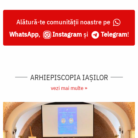
Alătură-te comunității noastre pe
WhatsApp
,
Instagram
și
Telegram
!
ARHIEPISCOPIA IAŞILOR
vezi mai multe »