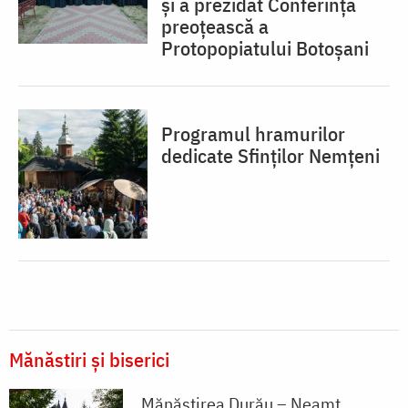
și a prezidat Conferința
preoțească a
Protopopiatului Botoșani
Programul hramurilor
dedicate Sfinților Nemțeni
Mănăstiri și biserici
Mănăstirea Durău – Neamț