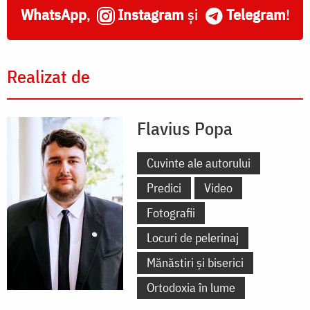
WhatsApp
,
Instagram
și
Telegram
!
Realizat de
Flavius Popa
Cuvinte ale autorului
Predici
Video
Fotografii
Locuri de pelerinaj
Mănăstiri și biserici
Ortodoxia în lume