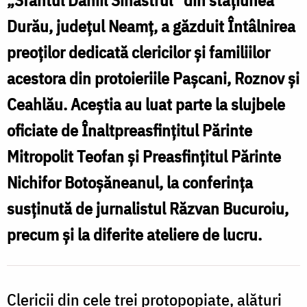
„Sfântul Daniil Sihastrul” din stațiunea
Durău, județul Neamț, a găzduit Întâlnirea
preoților dedicată clericilor și familiilor
acestora din protoieriile Pașcani, Roznov și
Ceahlău. Aceștia au luat parte la slujbele
oficiate de Înaltpreasfințitul Părinte
Mitropolit Teofan și Preasfințitul Părinte
Nichifor Botoșăneanul, la conferința
susținută de jurnalistul Răzvan Bucuroiu,
precum și la diferite ateliere de lucru.
Clericii din cele trei protopopiate, alături