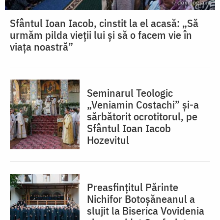
Sfântul Ioan Iacob, cinstit la el acasă: „Să
urmăm pilda vieții lui și să o facem vie în
viața noastră”
Seminarul Teologic
„Veniamin Costachi” și-a
sărbătorit ocrotitorul, pe
Sfântul Ioan Iacob
Hozevitul
Preasfințitul Părinte
Nichifor Botoșăneanul a
slujit la Biserica Vovidenia