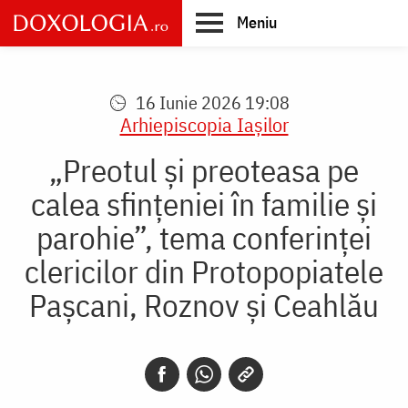
Skip
Meniu
to
main
Main
content
navigation
16 Iunie 2026 19:08
Arhiepiscopia Iaşilor
„Preotul și preoteasa pe
calea sfințeniei în familie și
parohie”, tema conferinței
clericilor din Protopopiatele
Pașcani, Roznov și Ceahlău