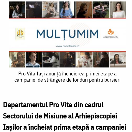
Pro
Pro Vita Iași anunță încheierea primei etape a
campaniei de strângere de fonduri pentru bursieri
Vita
Iași
anunță
Departamentul Pro Vita din cadrul
încheierea
Sectorului de Misiune al Arhiepiscopiei
primei
Iașilor a încheiat prima etapă a campaniei