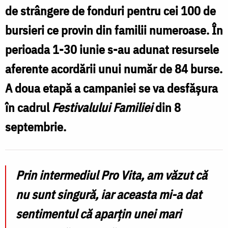
etape
de strângere de fonduri pentru cei 100 de
a
bursieri ce provin din familii numeroase. În
campaniei
perioada 1-30 iunie s-au adunat resursele
de
aferente acordării unui număr de 84 burse.
strângere
A doua etapă a campaniei se va desfășura
de
în cadrul
Festivalului Familiei
din 8
fonduri
septembrie.
pentru
bursieri
Prin intermediul Pro Vita, am văzut că
nu sunt singură, iar aceasta mi-a dat
sentimentul că aparțin unei mari