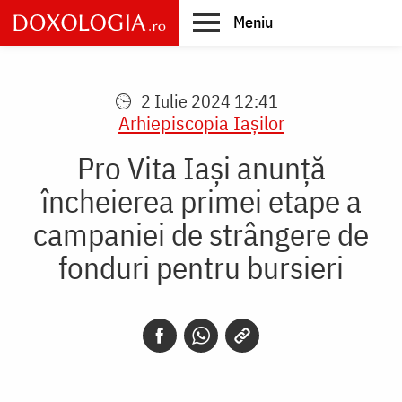
Skip
Meniu
to
main
Main
content
navigation
2 Iulie 2024 12:41
Arhiepiscopia Iaşilor
Pro Vita Iași anunță
încheierea primei etape a
campaniei de strângere de
fonduri pentru bursieri