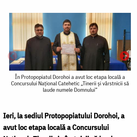
În
În Protopopiatul Dorohoi a avut loc etapa locală a
Concursului Național Catehetic „Tinerii și vârstnicii să
Protopopiatul
laude numele Domnului”
Dorohoi
a
Ieri, la sediul Protopopiatului Dorohoi, a
avut
avut loc etapa locală a Concursului
loc