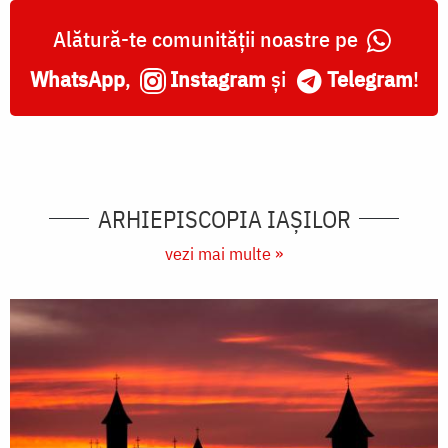
Alătură-te comunității noastre pe
WhatsApp
,
Instagram
și
Telegram
!
ARHIEPISCOPIA IAŞILOR
vezi mai multe »