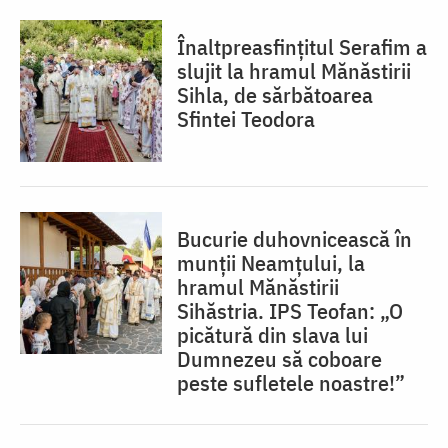
Înaltpreasfințitul Serafim a
slujit la hramul Mănăstirii
Sihla, de sărbătoarea
Sfintei Teodora
Bucurie duhovnicească în
munții Neamțului, la
hramul Mănăstirii
Sihăstria. IPS Teofan: „O
picătură din slava lui
Dumnezeu să coboare
peste sufletele noastre!”