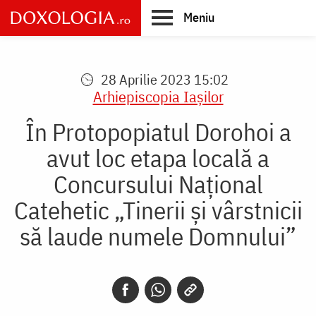
Skip
Meniu
to
main
Main
content
navigation
28 Aprilie 2023 15:02
Arhiepiscopia Iaşilor
În Protopopiatul Dorohoi a
avut loc etapa locală a
Concursului Național
Catehetic „Tinerii și vârstnicii
să laude numele Domnului”