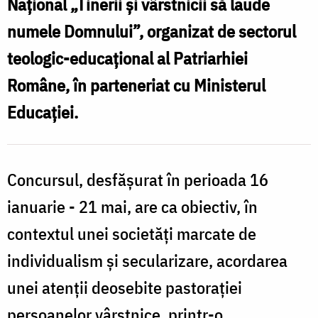
Naţional „Tinerii şi vârstnicii să laude
Î
etapa
numele Domnului”, organizat de sectorul
P
locală
teologic-educaţional al Patriarhiei
a
Concursului
Române, în parteneriat cu Ministerul
a
Național
Educației.
l
Catehetic
„Tinerii
Concursul, desfășurat în perioada 16
l
și
ianuarie - 21 mai, are ca obiectiv, în
vârstnicii
să
contextul unei societăți marcate de
N
laude
individualism și secularizare, acordarea
C
numele
unei atenții deosebite pastorației
„
Domnului”
persoanelor vârstnice, printr-o