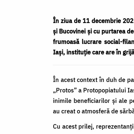
I,
alături
În ziua de 11 decembrie 2025,
de
și Bucovinei și cu purtarea de
beneficiarii
frumoasă lucrare social-fila
Centrului
Iași, instituție care are în gri
Medico-
Social
În acest context în duh de pa
din
„Protos” a Protopopiatului Iaș
Bivolari,
inimile beneficiarilor și ale 
în
au creat o atmosferă de sărbă
prag
de
Cu acest prilej, reprezentanți