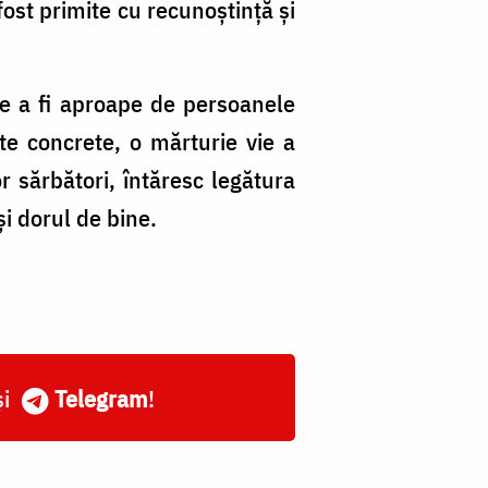
So
 fost primite cu recunoștință și
di
Bi
 de a fi aproape de persoanele
în
pte concrete, o mărturie vie a
p
or sărbători, întăresc legătura
d
și dorul de bine.
să
și
Telegram
!