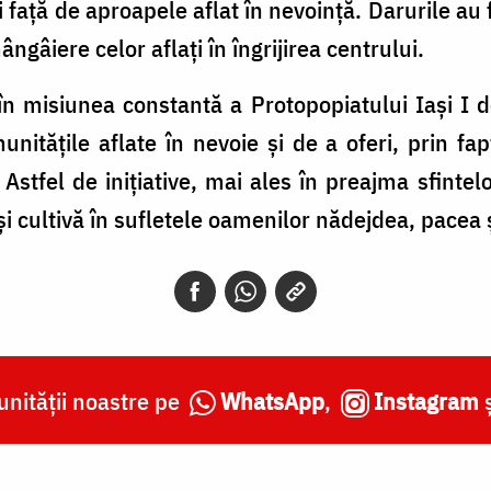
jii față de aproapele aflat în nevoință. Darurile au
ngâiere celor aflați în îngrijirea centrului.
 în misiunea constantă a Protopopiatului Iași I
munitățile aflate în nevoie și de a oferi, prin fa
s. Astfel de inițiative, mai ales în preajma sfintel
și cultivă în sufletele oamenilor nădejdea, pacea 
nității noastre pe
WhatsApp
,
Instagram