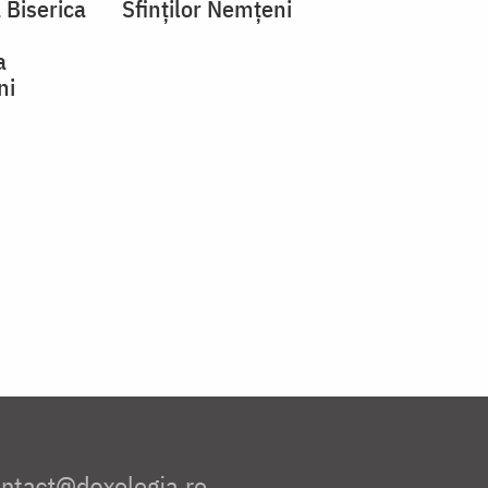
 Biserica
Sfinților Nemțeni
a
ni