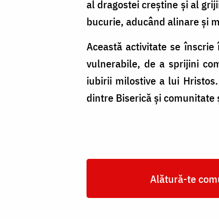
sărbători
al dragostei creștine și al gri
bucurie, aducând alinare și mâ
Această activitate se înscrie
vulnerabile, de a sprijini co
iubirii milostive a lui Hristo
dintre Biserică și comunitate 
Alătură-te comu