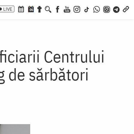
LIVE
06
iciarii Centrului
g de sărbători