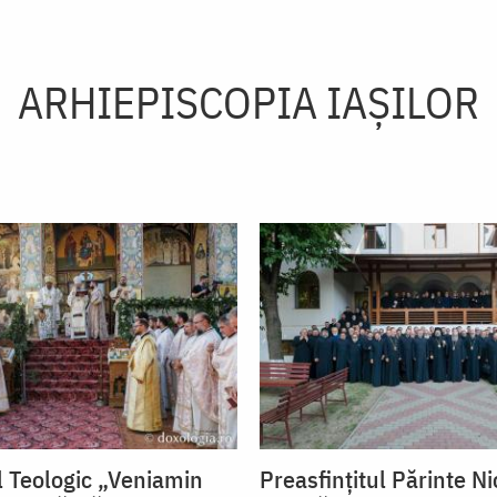
ARHIEPISCOPIA IAŞILOR
 Teologic „Veniamin
Preasfințitul Părinte Ni