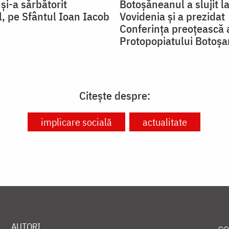
și-a sărbătorit
Botoșăneanul a slujit la
l, pe Sfântul Ioan Iacob
Vovidenia și a prezidat
Conferința preoțească 
Protopopiatului Botoșa
Citește despre:
implicare socială
actualitate
AUTORI