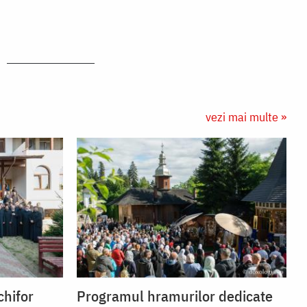
vezi mai multe »
chifor
Programul hramurilor dedicate