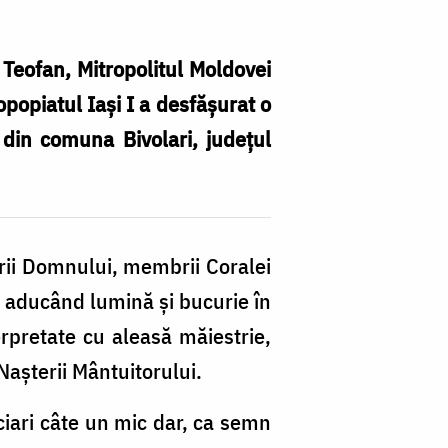
 Teofan, Mitropolitul Moldovei
opopiatul Iași I a desfășurat o
 din comuna Bivolari, județul
Pr
Ia
I,
erii Domnului, membrii Coralei
al
e, aducând lumină și bucurie în
d
terpretate cu aleasă măiestrie,
be
așterii Mântuitorului.
Ce
M
iciari câte un mic dar, ca semn