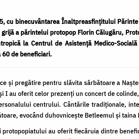
 cu binecuvântarea Înaltpreasfințitului Părinte
 grijă a părintelui protopop Florin Călugăru, Prot
ntropică la Centrul de Asistență Medico-Socială
jă 60 de beneficiari.
ce și pregătire pentru slăvita sărbătoare a Nașt
i I au oferit celor prezenți un concert de colind
personalului centrului. Cântările tradiționale, in
toare, evocând duhovnicește Betleemul și taina N
i protopopiatului au oferit fiecăruia dintre benef