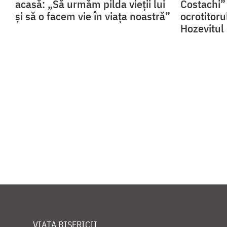
acasă: „Să urmăm pilda vieții lui
Costachi” 
și să o facem vie în viața noastră”
ocrotitoru
Hozevitul
VIAȚA BISERICII