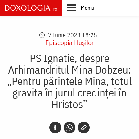
Skip
Meniu
to
main
Main
content
navigation
7 Iunie 2023 18:25
Episcopia Huşilor
PS Ignatie, despre
Arhimandritul Mina Dobzeu:
„Pentru părintele Mina, totul
gravita în jurul credinței în
Hristos”