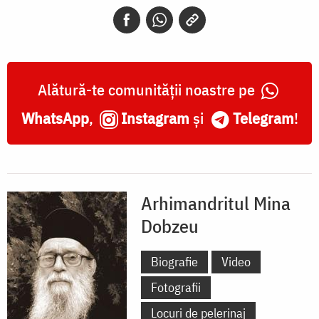
Alătură-te comunității noastre pe
WhatsApp
,
Instagram
și
Telegram
!
Arhimandritul Mina
Dobzeu
Biografie
Video
Fotografii
Locuri de pelerinaj