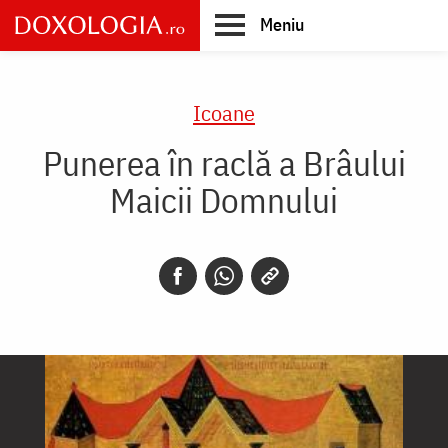
Skip
Meniu
to
main
Main
content
navigation
Icoane
Punerea în raclă a Brâului
Maicii Domnului