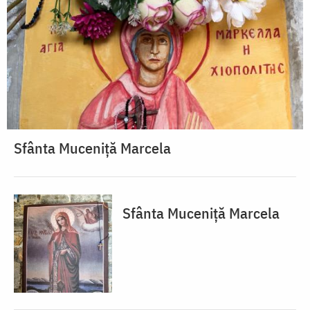
Sfânta Muceniță Marcela
Sfânta Muceniță Marcela