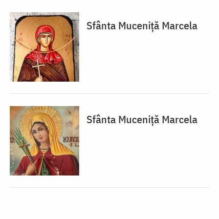
Sfânta Muceniță Marcela
Sfânta Muceniță Marcela