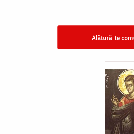
Apostol
Toma
Alătură-te comu