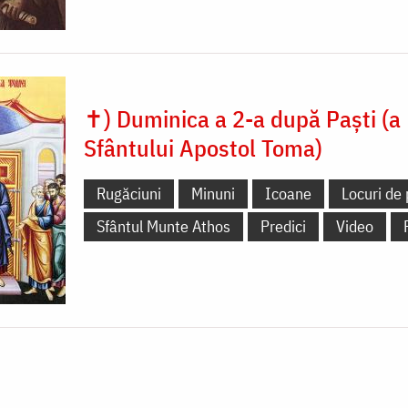
✝) Duminica a 2-a după Paști (a
Sfântului Apostol Toma)
Rugăciuni
Minuni
Icoane
Locuri de 
Sfântul Munte Athos
Predici
Video