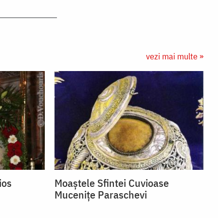
vezi mai multe »
ios
Moaștele Sfintei Cuvioase
Mucenițe Paraschevi