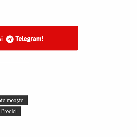
și
Telegram
!
nte moaște
Predici