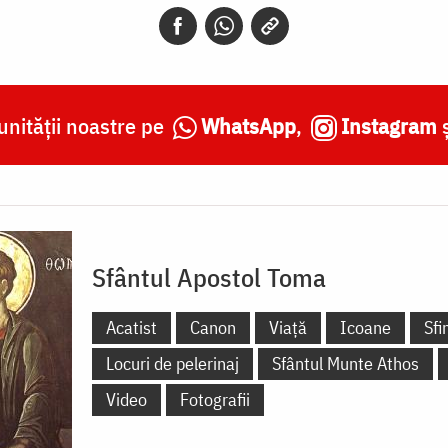
nității noastre pe
WhatsApp
,
Instagram
Sfântul Apostol Toma
Acatist
Canon
Viață
Icoane
Sfi
Locuri de pelerinaj
Sfântul Munte Athos
Video
Fotografii