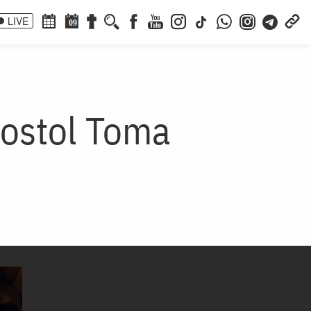
LIVE
09
postol Toma