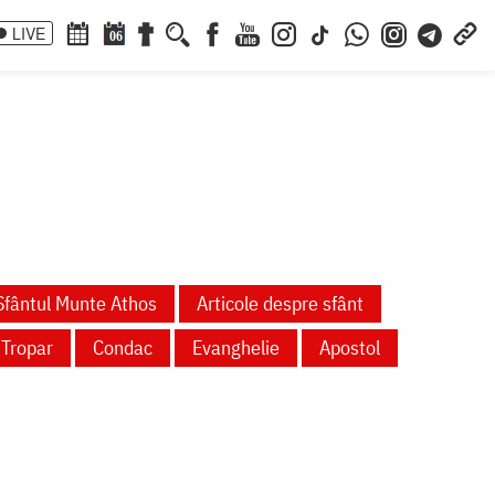
LIVE
06
Sfântul Munte Athos
Articole despre sfânt
Tropar
Condac
Evanghelie
Apostol