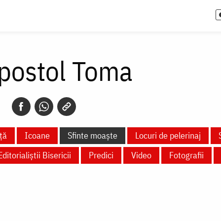
Apostol Toma
ță
Icoane
Sfinte moaște
Locuri de pelerinaj
Editorialiștii Bisericii
Predici
Video
Fotografii