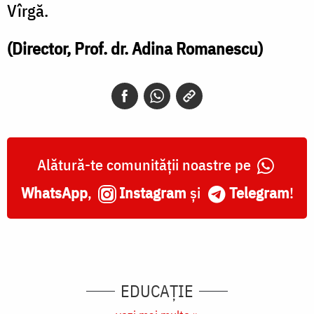
Vîrgă.
(Director, Prof. dr. Adina Romanescu)
Alătură-te comunității noastre pe
WhatsApp
,
Instagram
și
Telegram
!
EDUCAŢIE