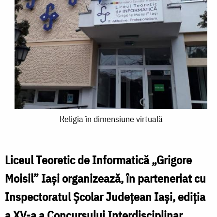
Religia
Religia în dimensiune virtuală
în
dimensiune
Liceul Teoretic de Informatică „Grigore
virtuală
Moisil” Iași organizează, în parteneriat cu
Inspectoratul Școlar Județean Iași, ediția
a XV-a a Concursului Interdisciplinar