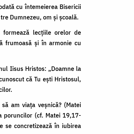
dată cu întemeierea Bisericii
ntre Dumnezeu, om și școală.
 formează lecțiile orelor de
ață frumoasă și în armonie cu
nul Iisus Hristos: „Doamne la
cunoscut că Tu ești Hristosul,
ilor.
ca să am viața veșnică? (Matei
a poruncilor (cf. Matei 19,17-
re se concretizează în iubirea