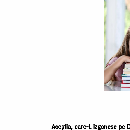
Rolul
Bisericii
în
școală
Aceștia, care-L izgonesc pe D