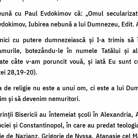
eună cu Paul Evdokimov că: „Omul seculariza
Evdokimov, Iubirea nebună a lui Dumnezeu, Edit. A
enici cu putere dumnezeiască și I-a trimis să
murile, botezându-le în numele Tatălui și al
te câte v-am poruncit vouă, și iată Eu sunt cu
tei 28,19-20).
a de religie nu este a unui om, ci este a lui 
im și să devenim nemuritori.
rinții Bisericii au întemeiat școli în Alexandria,
ei și Constantinopol, în care au predat teologia ș
orie de Nazianz, Grigorie de Nyssa, Atanasie cel 