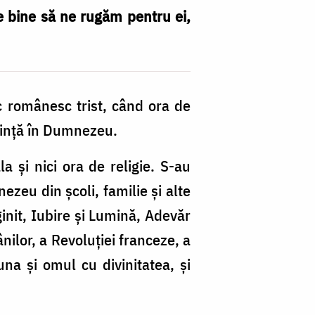
 e bine să ne rugăm pentru ei,
c românesc trist, când ora de
dință în Dumnezeu.
a și nici ora de religie. S-au
ezeu din școli, familie și alte
init, Iubire și Lumină, Adevăr
nilor, a Revoluției franceze, a
una și omul cu divinitatea, și