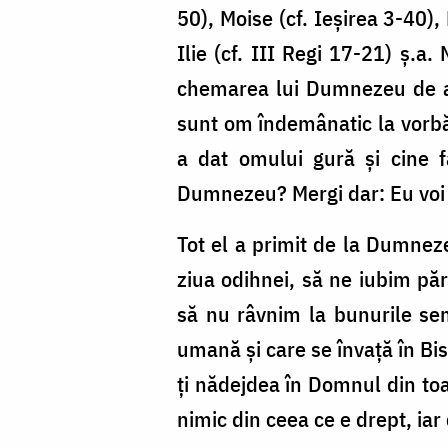
50), Moise (cf. Ieșirea 3-40),
Ilie (cf. III Regi 17-21) ș.a
chemarea lui Dumnezeu de a 
sunt om îndemânatic la vorbă,
a dat omului gură și cine
Dumnezeu? Mergi dar: Eu voi de
Tot el a primit de la Dumnez
ziua odihnei, să ne iubim pă
să nu râvnim la bunurile seme
umană și care se învață în Bis
ți nădejdea în Domnul din toat
nimic din ceea ce e drept, iar