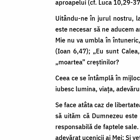
aproapelui (cf. Luca 10,29-37
Uitându-ne în jurul nostru, 
este necesar să ne aducem am
Mie nu va umbla în întuneric,
(Ioan 6,47); „Eu sunt Calea,
„moartea” creștinilor?
Ceea ce se întâmplă în mijloc
iubesc lumina, viața, adevăru
Se face atâta caz de libertate
să uităm că Dumnezeu este izv
responsabilă de faptele sale.
adevărat ucenicii ai Mei; Și v