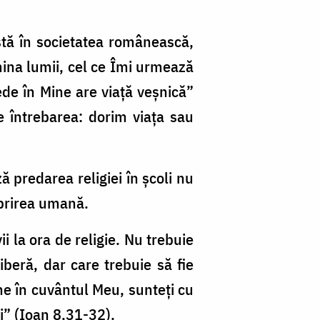
stă în societatea românească,
ina lumii, cel ce Îmi urmează
ede în Mine are viață veșnică”
e întrebarea: dorim viața sau
 predarea religiei în școli nu
uprirea umană.
i la ora de religie. Nu trebuie
iberă, dar care trebuie să fie
ne în cuvântul Meu, sunteți cu
ri” (Ioan 8,31-32).