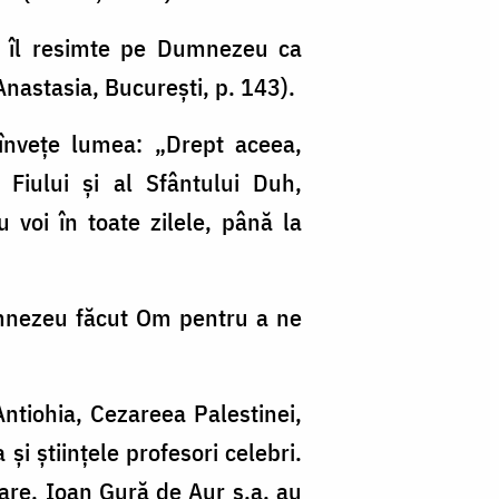
t îl resimte pe Dumnezeu ca
nastasia, București, p. 143).
 învețe lumea: „Drept aceea,
 Fiului și al Sfântului Duh,
 voi în toate zilele, până la
Dumnezeu făcut Om pentru a ne
 Antiohia, Cezareea Palestinei,
i științele profesori celebri.
Mare, Ioan Gură de Aur ș.a. au