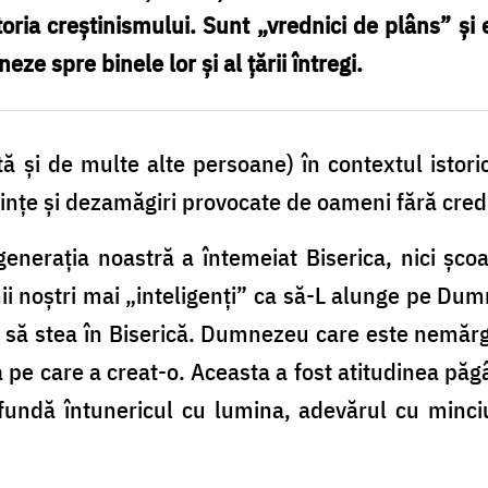
toria creștinismului. Sunt „vrednici de plâns” și
eze spre binele lor și al țării întregi.
ă și de multe alte persoane) în contextul istori
rințe și dezamăgiri provocate de oameni fără cre
nerația noastră a întemeiat Biserica, nici școal
i noștri mai „inteligenți” ca să-L alunge pe Dumn
uie să stea în Biserică. Dumnezeu care este nemărg
 pe care a creat-o. Aceasta a fost atitudinea păgâ
onfundă întunericul cu lumina, adevărul cu minci