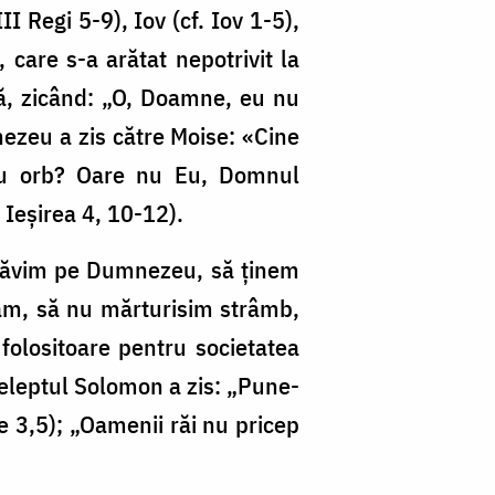
I Regi 5-9), Iov (cf. Iov 1-5),
 care s-a arătat nepotrivit la
ă, zicând: „O, Doamne, eu nu
nezeu a zis către Moise: «Cine
au orb? Oare nu Eu, Domnul
 Ieșirea 4, 10-12).
 slăvim pe Dumnezeu, să ținem
răm, să nu mărturisim strâmb,
 folositoare pentru societatea
nțeleptul Solomon a zis: „Pune-
de 3,5); „Oamenii răi nu pricep