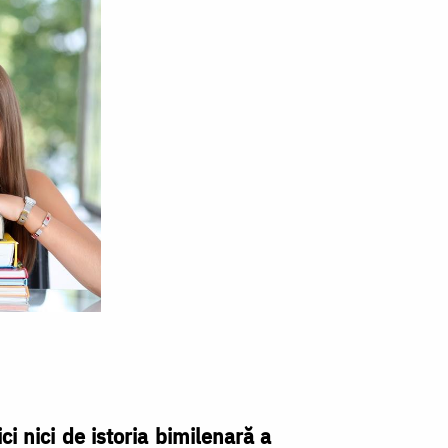
i nici de istoria bimilenară a