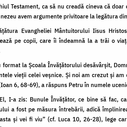
hiul Testament, ca să nu creadă cineva că doar o
umnezeu avem argumente privitoare la legătura di
ățătura Evangheliei Mântuitorului Iisus Hristos
inează pe copii, care îi îndeamnă la a trăi o vi
.
u format la Școala Învățătorului desăvârșit, Dom
tele vieții celei veșnice. Și noi am crezut și am 
(Ioan 6, 68-69), a răspuns Petru în numele ucenic
El, I-a zis: Bunule Învățător, ce bine să fac, 
ui a fost pe măsura întrebării, adică împlinire
easta și vei fi viu” (cf. Luca 10, 26-28), lege ca