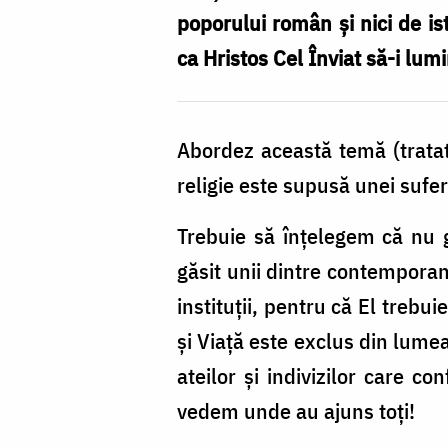
și
poporului român și nici de is
societate
ca Hristos Cel Înviat să-i lumin
Abordez această temă (tratat
religie este supusă unei sufe
Trebuie să înțelegem că nu ge
găsit unii dintre contemporani
instituții, pentru că El treb
și Viață este exclus din lumea
ateilor și indivizilor care c
vedem unde au ajuns toți!