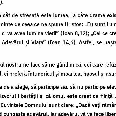
).
la cât de stresată este lumea, la câte drame exi
inte de ceea ce ne spune Hristos: „Eu sunt Lum
 ci va avea lumina vieții” (Ioan 8,12); „Cel ce cr
 Adevărul și Viața” (Ioan 14,6). Astfel, se nașt
ul nostru ne face să ne gândim că, cei care refuză
l, ci preferă întunericul și moartea, haosul și as
a de a alege, să participe sau să nu participe elevi
orul libertății și că omul este creat ca ființă l
 Cuvintele Domnului sunt clare: „Dacă veți rămâ
eți cunoaște adevărul, iar adevărul vă va face libe