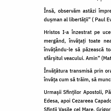
Însă, observăm astăzi împr
dușman al libertății” ( Paul 
Hristos I-a înzestrat pe uc
mergând, învățați toate nea
învățându-le să păzească toa
sfârșitul veacului. Amin” (Ma
Învățătura transmisă prin or
învăța cum să trăim, să munc
Urmașii Sfinților Apostoli, Pă
Edesa, apoi Cezareea Capadoci
Sfinții Vasile cel Mare, Grig