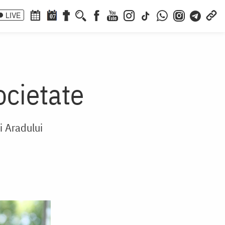
LIVE
07
societate
i Aradului