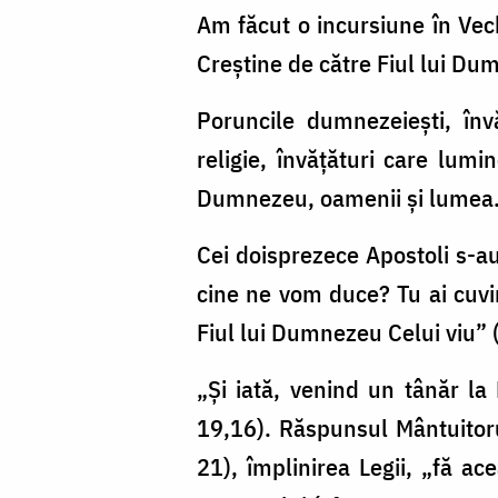
Am făcut o incursiune în Vec
Creștine de către Fiul lui D
Poruncile dumnezeiești, înv
religie, învățături care lum
Dumnezeu, oamenii și lumea
Cei doisprezece Apostoli s-a
cine ne vom duce? Tu ai cuvin
Fiul lui Dumnezeu Celui viu” 
„Și iată, venind un tânăr la 
19,16). Răspunsul Mântuitorul
21), împlinirea Legii, „fă ac