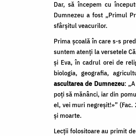
Dar, să începem cu început
Dumnezeu a fost „Primul Prof
sfârșitul veacurilor.
Prima școală în care s-s pred
suntem atenți la versetele C
și Eva, în cadrul orei de rel
biologia, geografia, agricul
ascultarea de Dumnezeu
: „A
poți să mănânci, iar din pomul
el, vei muri negreșit!»” (Fac.
și moarte.
Lecții folositoare au primit d