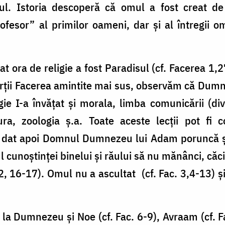
ul. Istoria descoperă că omul a fost creat d
esor” al primilor oameni, dar și al întregii om
at ora de religie a fost Paradisul (cf. Facerea 1,
ărții Facerea amintite mai sus, observăm că Du
igie I-a învățat și morala, limba comunicării (d
tura, zoologia ș.a. Toate aceste lecții pot fi 
 dat apoi Domnul Dumnezeu lui Adam poruncă și a
 cunoștinței binelui și răului să nu mănânci, căci
 2, 16-17). Omul nu a ascultat (cf. Fac. 3,4-13) și
e la Dumnezeu și Noe (cf. Fac. 6-9), Avraam (cf. F