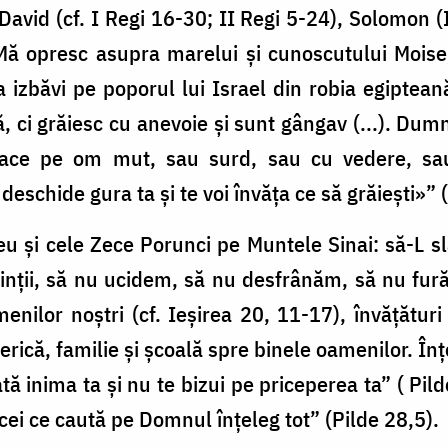
 David (cf. I Regi 16-30; II Regi 5-24), Solomon (II
. Mă opresc asupra marelui și cunoscutului Moise,
izbăvi pe poporul lui Israel din robia egiptean
 ci grăiesc cu anevoie și sunt gângav (...). Dum
 face pe om mut, sau surd, sau cu vedere, s
schide gura ta și te voi învăța ce să grăiești»” (
eu și cele Zece Porunci pe Muntele Sinai: să-L
rinții, să nu ucidem, să nu desfrânăm, să nu fu
nilor noștri (cf. Ieșirea 20, 11-17), învățături
erică, familie și școală spre binele oamenilor. Î
ă inima ta și nu te bizui pe priceperea ta” ( Pil
 cei ce caută pe Domnul înțeleg tot” (Pilde 28,5).