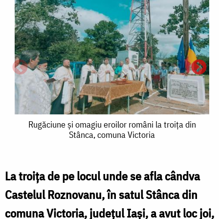
Rugăciune
Rugăciune şi omagiu eroilor români la troița din
Stânca, comuna Victoria
şi
omagiu
eroilor
La troița de pe locul unde se afla cândva
români
Castelul Roznovanu, în satul Stânca din
ş
la
comuna Victoria, județul Iași, a avut loc joi,