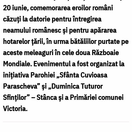
troița
20 iunie, comemorarea eroilor români
e
din
căzuți la datorie pentru întregirea
Stânca,
neamului românesc şi pentru apărarea
l
comuna
hotarelor țării, în urma bătăliilor purtate pe
t
Victoria
aceste meleaguri în cele doua Războaie
d
Mondiale. Evenimentul a fost organizat la
S
inițiativa Parohiei „Sfânta Cuvioasa
V
Parascheva” și „Duminica Tuturor
Sfinților” – Stânca şi a Primăriei comunei
Victoria.