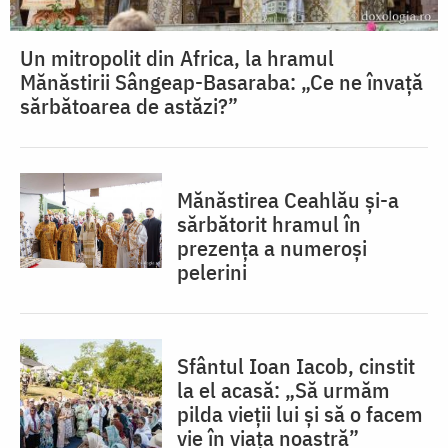
Un mitropolit din Africa, la hramul
Mănăstirii Sângeap-Basaraba: „Ce ne învață
sărbătoarea de astăzi?”
Mănăstirea Ceahlău și-a
sărbătorit hramul în
prezența a numeroși
pelerini
Sfântul Ioan Iacob, cinstit
la el acasă: „Să urmăm
pilda vieții lui și să o facem
vie în viața noastră”