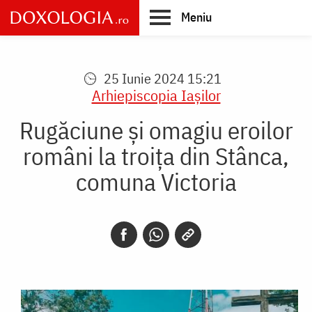
Skip
Meniu
to
main
Main
content
navigation
25 Iunie 2024 15:21
Arhiepiscopia Iaşilor
Rugăciune şi omagiu eroilor
români la troița din Stânca,
comuna Victoria