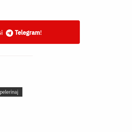
și
Telegram
!
pelerinaj