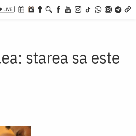
LIVE
07
lea: starea sa este