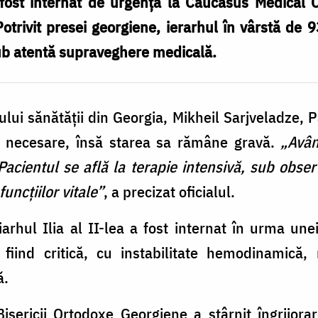
fost internat de urgență la Caucasus Medical C
Potrivit presei georgiene, ierarhul în vârstă de 9
sub atentă supraveghere medicală.
ului sănătății din Georgia, Mikheil Sarjveladze, P
lor necesare, însă starea sa rămâne gravă.
„Avân
ă. Pacientul se află la terapie intensivă, sub obse
funcțiilor vitale”
, a precizat oficialul.
arhul Ilia al II-lea a fost internat în urma un
fiind critică, cu instabilitate hemodinamică, n
ă.
Bisericii Ortodoxe Georgiene a stârnit îngrijor