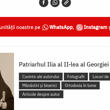
nității noastre pe
WhatsApp
,
Instagram
Patriarhul Ilia al II-lea al Georgiei
Cuvinte ale autorului
Fotografii
Locuri de 
Mănăstiri și biserici
Ortodoxia în lume
Articole despre autor