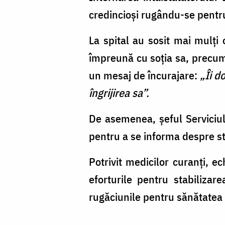
credincioși rugându-se pentru
La spital au sosit mai mulți o
împreună cu soția sa, precum 
un mesaj de încurajare:
„Îi d
îngrijirea sa”.
De asemenea, șeful Serviciul
pentru a se informa despre st
Potrivit medicilor curanți, 
eforturile pentru stabilizare
rugăciunile pentru sănătatea și