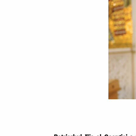
Patriarhul
Ilia
al