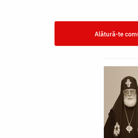
Alătură-te comu