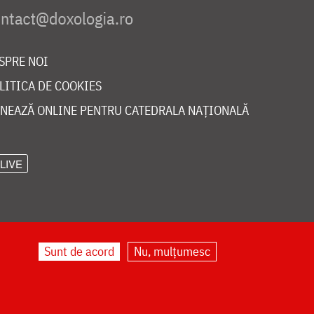
SPRE NOI
LITICA DE COOKIES
NEAZĂ ONLINE PENTRU CATEDRALA NAȚIONALĂ
LIVE
Sunt de acord
Nu, mulțumesc
©
doxologia.ro