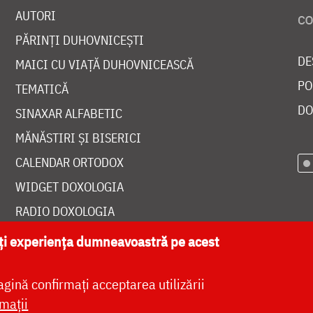
AUTORI
PĂRINȚI DUHOVNICEȘTI
DE
MAICI CU VIAȚĂ DUHOVNICEASCĂ
PO
TEMATICĂ
DO
SINAXAR ALFABETIC
MĂNĂSTIRI ȘI BISERICI
CALENDAR ORTODOX
WIDGET DOXOLOGIA
RADIO DOXOLOGIA
ăți experiența dumneavoastră pe acest
agină confirmați acceptarea utilizării
at de
DOXOLOGIA MEDIA
, Arhiepiscopia Iașilor | 
mații