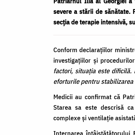
Georgiei
Patriarhul Ilia al Georgiei
a 
/
severe a stării de sănătate. 
Foto:
secția de terapie intensivă, 
nypost.com
Conform declarațiilor ministr
investigațiilor și proceduri
factori, situația este dificil
eforturile pentru stabilizarea 
Medicii au confirmat că Patri
Starea sa este descrisă ca 
complexe și ventilație asistat
Internarea întâistătătorului 