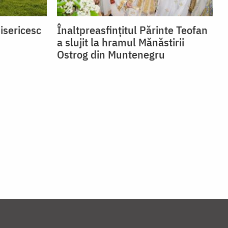
isericesc
Înaltpreasfințitul Părinte Teofan
a slujit la hramul Mănăstirii
Ostrog din Muntenegru