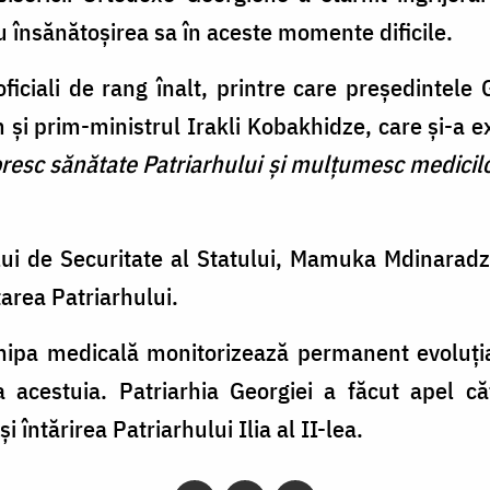
 însănătoșirea sa în aceste momente dificile.
ficiali de rang înalt, printre care președintele 
și prim-ministrul Irakli Kobakhidze, care și-a ex
oresc sănătate Patriarhului și mulțumesc medicilor
ui de Securitate al Statului, Mamuka Mdinaradze
area Patriarhului.
echipa medicală monitorizează permanent evoluți
a acestuia. Patriarhia Georgiei a făcut apel că
 întărirea Patriarhului Ilia al II-lea.