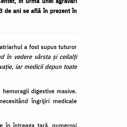
enter, în urma unei agravări
3 de ani se află în prezent în
atriarhul a fost supus tuturor
d în vedere vârsta și ceilalți
rvație, iar medicii depun toate
ei hemoragii digestive masive.
ecesitând îngrijiri medicale
are în întreaga țară, numeroși