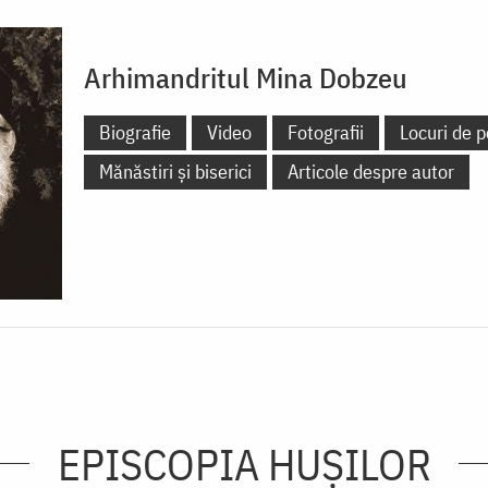
Arhimandritul Mina Dobzeu
Biografie
Video
Fotografii
Locuri de p
Mănăstiri și biserici
Articole despre autor
EPISCOPIA HUŞILOR