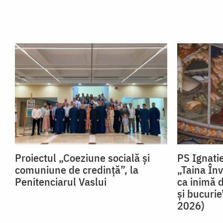
Proiectul „Coeziune socială și
PS Ignatie
comuniune de credință”, la
„Taina Înv
Penitenciarul Vaslui
ca inimă 
şi bucurie
2026)