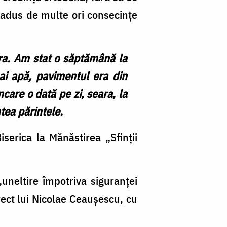
a adus de multe ori consecințe
ra. Am stat o săptămână la
ai apă, pavimentul era din
care o dată pe zi, seara, la
ntea părintele.
serica la Mănăstirea „Sfinții
„uneltire împotriva siguranței
irect lui Nicolae Ceaușescu, cu