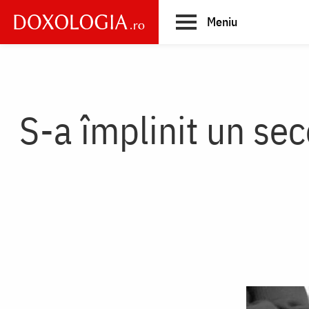
Skip
Meniu
to
main
Main
content
navigation
S-a împlinit un sec