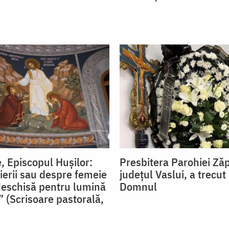
, Episcopul Hușilor:
Presbitera Parohiei Ză
ierii sau despre femeie
județul Vaslui, a trecut 
deschisă pentru lumină
Domnul
” (Scrisoare pastorală,