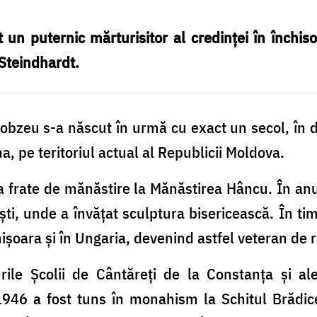
un puternic mărturisitor al credinței în închiso
 Steindhardt.
obzeu s-a născut în urmă cu exact un secol, în 
a, pe teritoriul actual al Republicii Moldova.
ca frate de mănăstire la Mănăstirea Hâncu. În a
i, unde a învăţat sculptura bisericească. În ti
imișoara şi în Ungaria, devenind astfel veteran de
ile Şcolii de Cântăreți de la Constanța şi al
46 a fost tuns în monahism la Schitul Brădiceș