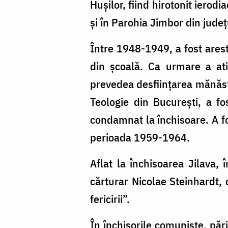
Huşilor, fiind hirotonit ierod
şi în Parohia Jimbor din judeţ
Între 1948-1949, a fost arest
din școală. Ca urmare a ati
prevedea desființarea mănăsti
Teologie din Bucureşti, a fo
condamnat la închisoare. A fos
perioada 1959-1964.
Aflat la închisoarea Jilava
cărturar Nicolae Steinhardt, 
fericirii”.
În închisorile comuniste, păr