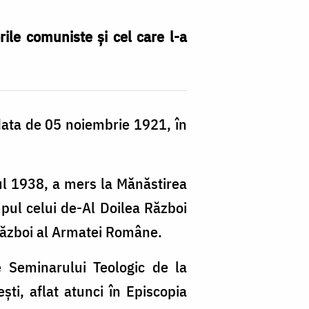
rile comuniste și cel care l-a
data de 05 noiembrie 1921, în
nul 1938, a mers la Mănăstirea
mpul celui de-Al Doilea Război
 război al Armatei Române.
e Seminarului Teologic de la
ti, aflat atunci în Episcopia