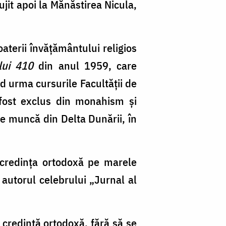
ujit apoi la Mănăstirea Nicula,
aterii învățământului religios
lui 410
din anul 1959, care
d urma cursurile Facultăţii de
a fost exclus din monahism și
 de muncă din Delta Dunării, în
 credința ortodoxă pe marele
 autorul celebrului „Jurnal al
 credință ortodoxă, fără să se