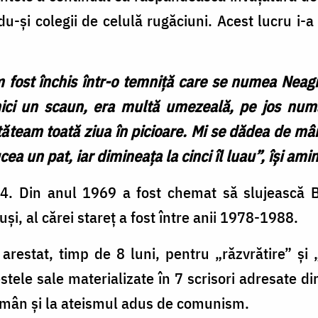
du-și colegii de celulă rugăciuni. Acest lucru i-
m fost închis într-o temniță care se numea Neag
ici un scaun, era multă umezeală, pe jos num
tăteam toată ziua în picioare. Mi se dădea de mân
a un pat, iar dimineața la cinci îl luau”, își ami
64. Din anul 1969 a fost chemat să slujească Bi
uși, al cărei stareț a fost între anii 1978-1988.
restat, timp de 8 luni, pentru „răzvrătire” și 
estele sale materializate în 7 scrisori adresate d
român și la ateismul adus de comunism.