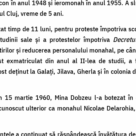
iacon în anul 1948 şi ieromonah în anul 1955. A sl
ul Cluj, vreme de 5 ani.
at timp de 11 luni, pentru proteste împotriva sco
tudinii sale şi a protestelor împotriva
Decretu
rilor şi reducerea personalului monahal, pe cân
st exmatriculat din anul al II-lea de studii, 
t deţinut la Galați, Jilava, Gherla și în colonia
, în 15 martie 1960, Mina Dobzeu l-a botezat în
cunoscut ulterior ca monahul Nicolae Delarohia,
intele a continuat să răspândească învățătura de