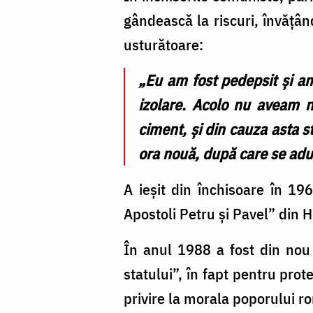
gândească la riscuri, învățân
usturătoare:
„Eu am fost pedepsit și a
izolare. Acolo nu aveam n
ciment, și din cauza asta s
ora nouă, după care se aduce
A ieșit din închisoare în 19
Apostoli Petru și Pavel” din H
În anul 1988 a fost din nou a
statului”, în fapt pentru prot
privire la morala poporului 