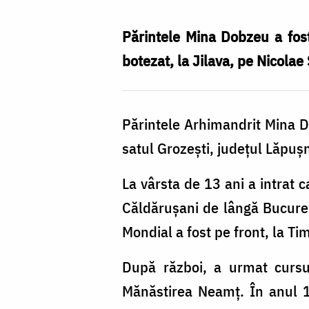
Lumina
Părintele Mina Dobzeu a fost 
botezat, la Jilava, pe Nicolae
Părintele Arhimandrit Mina D
satul Grozeşti, judeţul Lăpuşn
La vârsta de 13 ani a intrat 
Căldărușani de lângă Bucureşt
Mondial a fost pe front, la T
După război, a urmat cursur
Mănăstirea Neamț. În anul 19