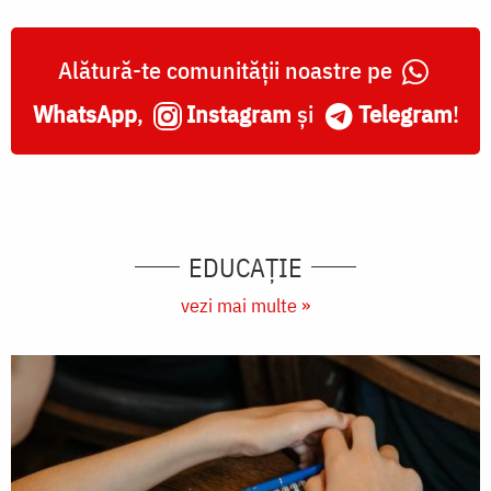
Alătură-te comunității noastre pe
WhatsApp
,
Instagram
și
Telegram
!
EDUCAŢIE
vezi mai multe »