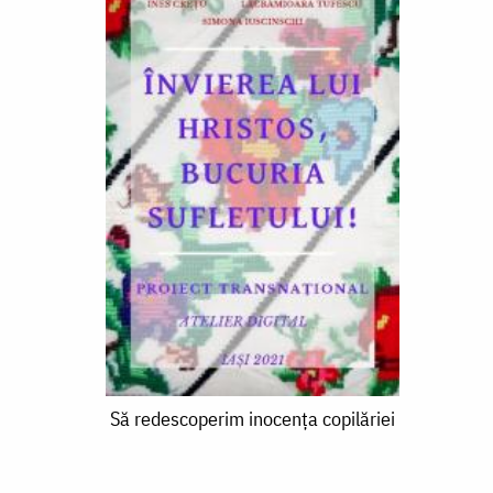
Să
Să redescoperim inocența copilăriei
redescoperim
inocența