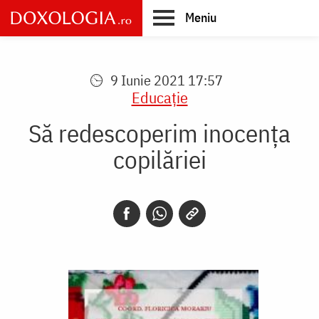
Skip
Meniu
to
main
Main
content
navigation
9 Iunie 2021 17:57
Educaţie
Să redescoperim inocența
copilăriei