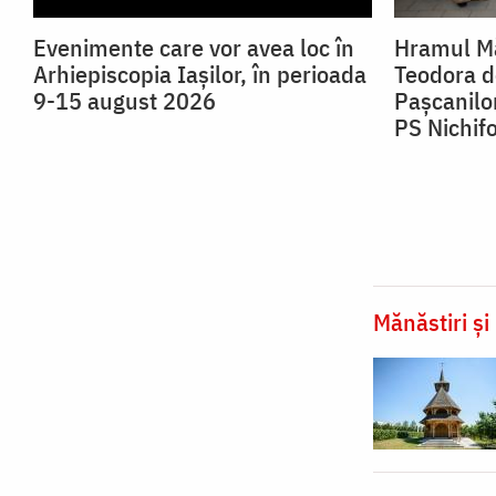
Evenimente care vor avea loc în
Hramul Mă
Arhiepiscopia Iaşilor, în perioada
Teodora de
9-15 august 2026
Pașcanilor
PS Nichif
Mănăstiri și 