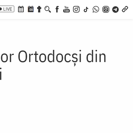
LIVE
08
lor Ortodocși din
i