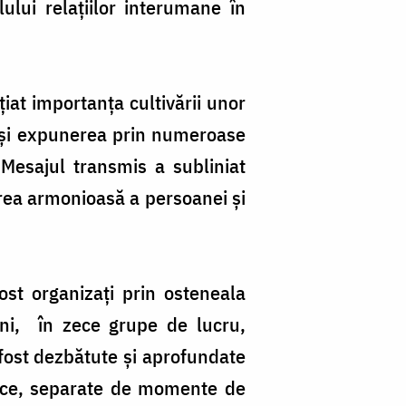
lului relațiilor interumane în
iat importanța cultivării unor
du-și expunerea prin numeroase
Mesajul transmis a subliniat
area armonioasă a persoanei și
ost organizați prin osteneala
veni, în zece grupe de lucru,
 fost dezbătute și aprofundate
atice, separate de momente de