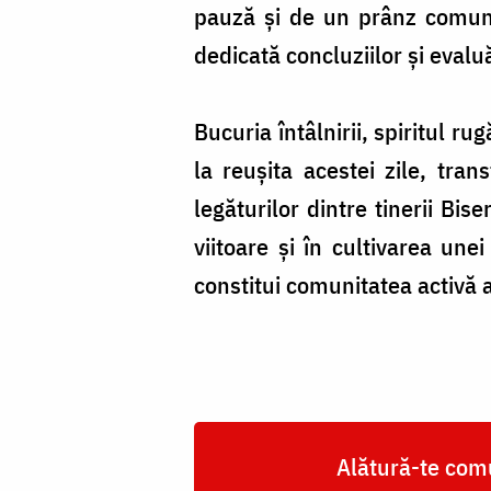
pauză și de un prânz comun,
dedicată concluziilor și evaluă
Bucuria întâlnirii, spiritul r
la reușita acestei zile, tran
legăturilor dintre tinerii Bise
viitoare și în cultivarea une
constitui comunitatea activă 
Alătură-te comu