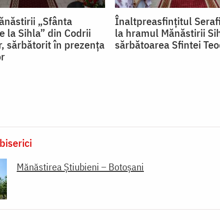
năstirii „Sfânta
Înaltpreasfințitul Seraf
 la Sihla” din Codrii
la hramul Mănăstirii Si
, sărbătorit în prezența
sărbătoarea Sfintei Te
or
biserici
Mănăstirea Știubieni – Botoșani