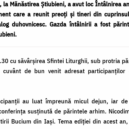
 la Mănăstirea Știubieni, a avut loc Întâlnirea a
ent care a reunit preoți și tineri din cuprinsul
log duhovnicesc. Gazda întâlnirii a fost părin
ubieni.
30 cu săvârșirea Sfintei Liturghii, sub protria p
uvânt de bun venit adresat participanților 
cipanții au luat împreună micul dejun, iar de
conferința susținută de părintele arhim. Nicodim
irii Bucium din Iași. Tema ediției din acest an,