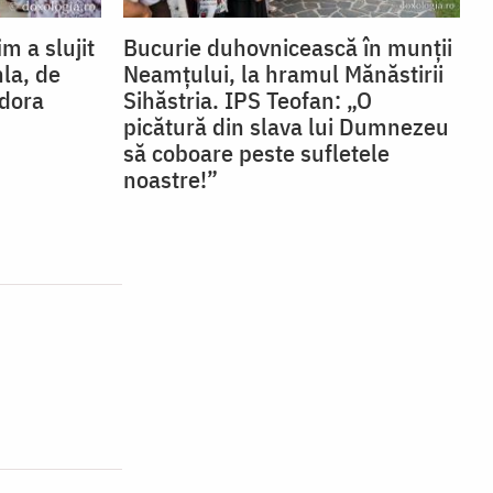
im a slujit
Bucurie duhovnicească în munții
hla, de
Neamțului, la hramul Mănăstirii
odora
Sihăstria. IPS Teofan: „O
picătură din slava lui Dumnezeu
să coboare peste sufletele
noastre!”