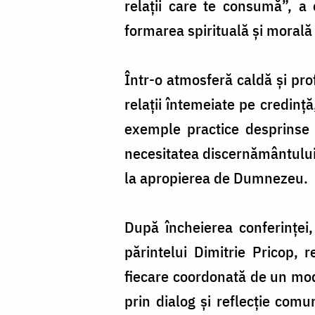
relații care te consumă”, a o
formarea spirituală și morală a
Într-o atmosferă caldă și pro
relații întemeiate pe credinț
exemple practice desprinse 
necesitatea discernământului 
la apropierea de Dumnezeu.
După încheierea conferinței,
părintelui Dimitrie Pricop, 
fiecare coordonată de un mode
prin dialog și reflecție com