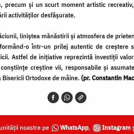
 precum și un scurt moment artistic recreativ
rii activităților desfășurate.
ugăciunii, liniștea mănăstirii și atmosfera de priet
sformând-o într-un prilej autentic de creștere 
ricii. Astfel de inițiative reprezintă investiții va
i conștiințe creștine vii, responsabile și asumate
a Bisericii Ortodoxe de mâine.
(pr. Constantin Ma
nității noastre pe
WhatsApp
,
Instagram