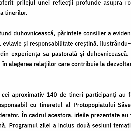
ferit prilejul unei reflecții profunde asupra ro
 tinerilor.
fund duhovnicească, părintele consilier a evidenț
ă, evlavie și responsabilitate creștină, ilustrân
din experiența sa pastorală și duhovnicească. 
în alegerea relațiilor care contribuie la dezvolt
 cei aproximativ 140 de tineri participanți au f
responsabil cu tineretul al Protopopiatului Să
rator. În cadrul acestora, ideile prezentate au
ună. Programul zilei a inclus două sesiuni tem