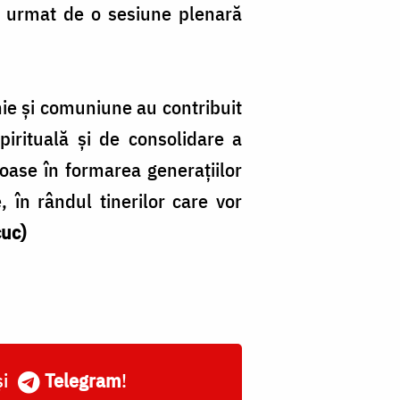
, urmat de o sesiune plenară
enie și comuniune au contribuit
spirituală și de consolidare a
loroase în formarea generațiilor
, în rândul tinerilor care vor
cuc)
și
Telegram
!