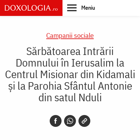
Skip
Meniu
to
main
Main
content
navigation
Campanii sociale
Sărbătoarea Intrării
Domnului în Ierusalim la
Centrul Misionar din Kidamali
şi la Parohia Sfântul Antonie
din satul Nduli