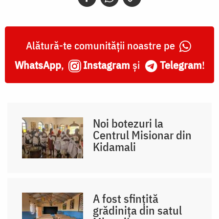
Alătură-te comunității noastre pe
WhatsApp
,
Instagram
și
Telegram
!
Noi botezuri la
Centrul Misionar din
Kidamali
A fost sfințită
grădinița din satul