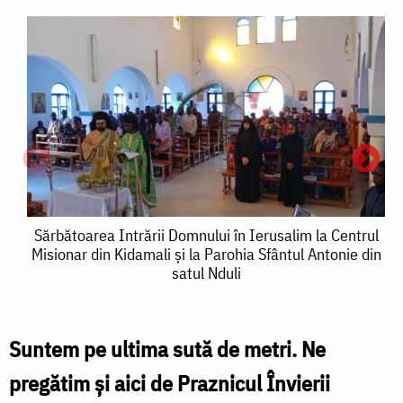
Sărbătoarea
Sărbătoarea Intrării Domnului în Ierusalim la Centrul
Misionar din Kidamali şi la Parohia Sfântul Antonie din
Intrării
satul Nduli
I
Domnului
în
î
Suntem pe ultima sută de metri. Ne
Ierusalim
I
pregătim şi aici de Praznicul Învierii
la