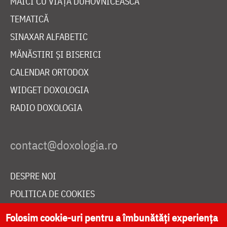
MAICI CU VIAȚĂ DUHOVNICEASCĂ
TEMATICĂ
SINAXAR ALFABETIC
MĂNĂSTIRI ȘI BISERICI
CALENDAR ORTODOX
WIDGET DOXOLOGIA
RADIO DOXOLOGIA
DESPRE NOI
POLITICA DE COOKIES
DONEAZĂ ONLINE PENTRU CATEDRALA NAȚIONALĂ
Folosim cookie-uri pentru a îmbunătăți experiența