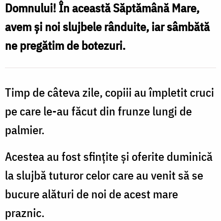
l
Domnului! În această Săptămână Mare,
Centrul
C
avem și noi slujbele rânduite, iar sâmbătă
Misionar
M
ne pregătim de botezuri.
din
d
Kidamali
şi
ş
Timp de câteva zile, copiii au împletit cruci
la
l
pe care le-au făcut din frunze lungi de
Parohia
palmier.
Sfântul
S
Antonie
Acestea au fost sfințite şi oferite duminică
din
d
la slujbă tuturor celor care au venit să se
satul
s
bucure alături de noi de acest mare
Nduli
N
praznic.