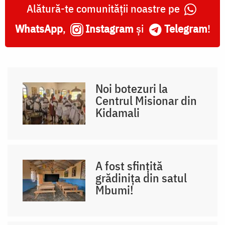
Alătură-te comunității noastre pe
WhatsApp
,
Instagram
și
Telegram
!
Noi botezuri la
Centrul Misionar din
Kidamali
A fost sfințită
grădinița din satul
Mbumi!