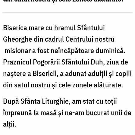
C
M
Biserica mare cu hramul Sfântului
d
Gheorghe din cadrul Centrului nostru
misionar a fost neîncăpătoare duminică.
Praznicul Pogorârii Sfântului Duh, ziua de
naştere a Bisericii, a adunat adulții și copiii
din satul nostru şi cele zonele alăturate.
După Sfânta Liturghie, am stat cu toții
împreună la masă și ne-am bucurat unii de
alții.