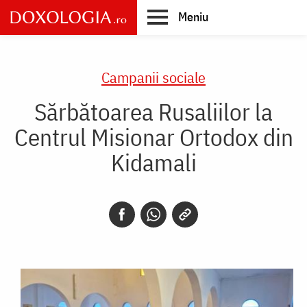
Skip
Meniu
to
main
Main
content
navigation
Campanii sociale
Sărbătoarea Rusaliilor la
Centrul Misionar Ortodox din
Kidamali