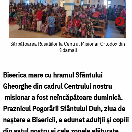
Sărbătoarea
Sărbătoarea Rusaliilor la Centrul Misionar Ortodox din
Kidamali
Rusaliilor
la
Centrul
Biserica mare cu hramul Sfântului
Misionar
Gheorghe din cadrul Centrului nostru
Ortodox
misionar a fost neîncăpătoare duminică.
din
Praznicul Pogorârii Sfântului Duh, ziua de
Kidamali
R
naştere a Bisericii, a adunat adulții și copiii
l
din satul nostru şi cele zonele alăturate.