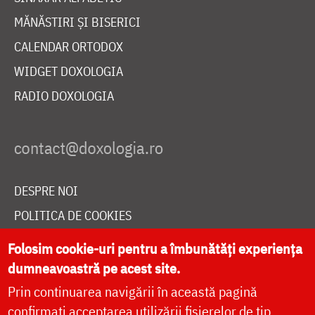
MĂNĂSTIRI ȘI BISERICI
CALENDAR ORTODOX
WIDGET DOXOLOGIA
RADIO DOXOLOGIA
DESPRE NOI
POLITICA DE COOKIES
DONEAZĂ ONLINE PENTRU CATEDRALA NAȚIONALĂ
Folosim cookie-uri pentru a îmbunătăți experiența
dumneavoastră pe acest site.
Prin continuarea navigării în această pagină
LIVE
confirmați acceptarea utilizării fișierelor de tip