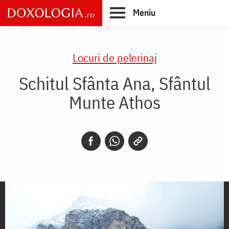
Skip
Meniu
to
main
Main
content
navigation
Locuri de pelerinaj
Schitul Sfânta Ana, Sfântul
Munte Athos