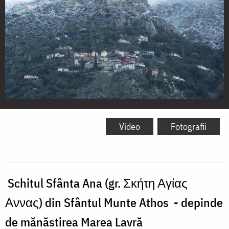
Schitul
Sfânta
Video
Fotografii
Ana,
Sfântul
Munte
Schitul Sfânta Ana (gr. Σκήτη Αγίας
Athos
Αννας) din Sfântul Munte Athos - depinde
de mănăstirea Marea Lavră