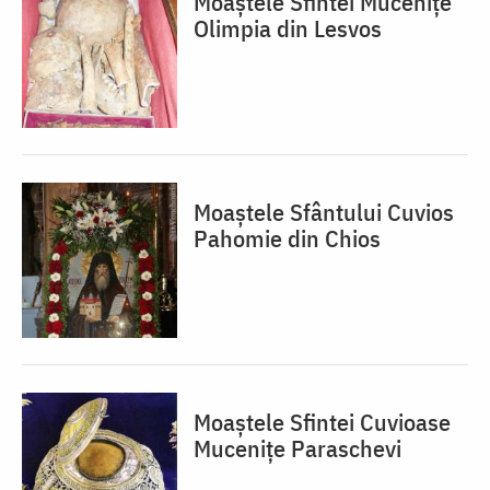
Moaștele Sfintei Mucenițe
Olimpia din Lesvos
Moaștele Sfântului Cuvios
Pahomie din Chios
Moaștele Sfintei Cuvioase
Mucenițe Paraschevi