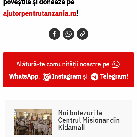
poveștile și donează pe
ajutorpentrutanzania.ro
!
Alătură-te comunității noastre pe
WhatsApp
,
Instagram
și
Telegram
!
Noi botezuri la
Centrul Misionar din
Kidamali