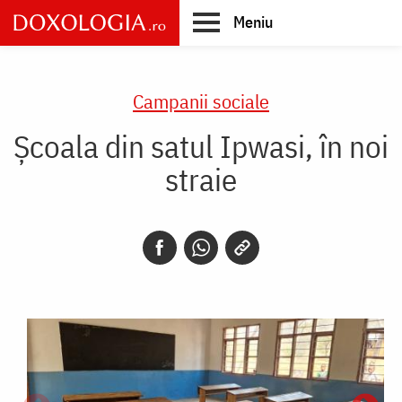
Skip
Meniu
to
main
Main
content
navigation
Campanii sociale
Şcoala din satul Ipwasi, în noi
straie