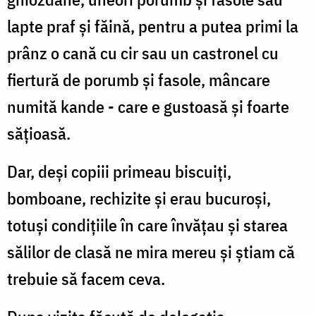
lapte praf și făină, pentru a putea primi la
prânz o cană cu cir sau un castronel cu
fiertură de porumb și fasole, mâncare
numită kande - care e gustoasă și foarte
sățioasă.
Dar, deși copiii primeau biscuiți,
bomboane, rechizite şi erau bucuroşi,
totuși condițiile în care învățau și starea
sălilor de clasă ne mira mereu şi ştiam că
trebuie să facem ceva.