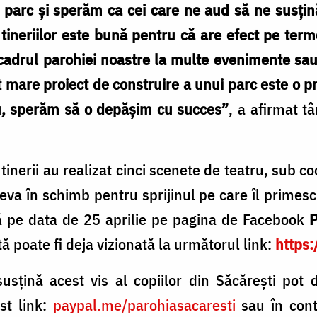
parc și sperăm ca cei care ne aud să ne susțină 
i tineriilor este bună pentru că are efect pe ter
 cadrul parohiei noastre la multe evenimente sau
t mare proiect de construire a unui parc este o 
u, sperăm să o depășim cu succes”
, a afirmat t
 tinerii au realizat cinci scenete de teatru, sub
va în schimb pentru sprijinul pe care îl primesc î
ă pe data de 25 aprilie pe pagina de Facebook
P
 poate fi deja vizionată la următorul link:
https:
usțină acest vis al copiilor din Săcărești pot 
st link:
paypal.me/parohiasacaresti
sau în con