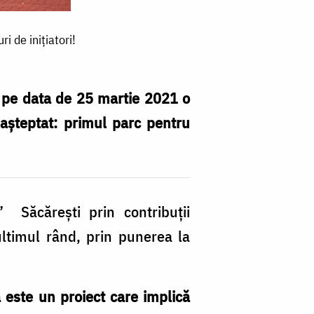
ri de inițiatori!
at pe data de 25 martie 2021 o
așteptat: primul parc pentru
” Săcărești prin contribuții
ultimul rând, prin punerea la
ă este un proiect care implică