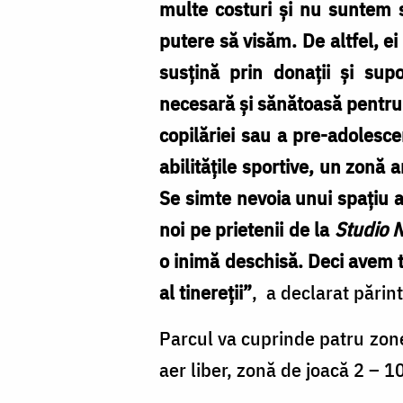
alături
multe costuri și nu suntem 
de
putere să visăm. De altfel, ei
inițiatori!
susțină prin donații și sup
necesară și sănătoasă pentru c
copilăriei sau a pre-adolescen
abilitățile sportive, un zonă
Se simte nevoia unui spațiu al
noi pe prietenii de la
Studio 
o inimă deschisă. Deci avem t
al tinereții”
, a declarat părin
Parcul va cuprinde patru zone
aer liber, zonă de joacă 2 – 1