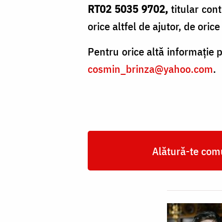
RT02 5035 9702,
titular con
orice altfel de ajutor, de oric
Pentru orice altă informație 
cosmin_brinza@yahoo.com
.
Alătură-te comu