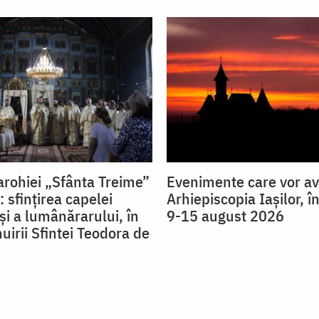
rohiei „Sfânta Treime”
Evenimente care vor av
: sfințirea capelei
Arhiepiscopia Iaşilor, î
și a lumânărarului, în
9-15 august 2026
uirii Sfintei Teodora de