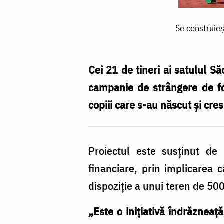
Se
Se construieșt
construiește
primul
parc
Cei 21 de tineri ai satulul S
pentru
campanie de strângere de fo
copii
copiii care s-au născut și cres
și
tineri
Proiectul este susținut de 
din
financiare, prin implicarea 
satul
dispoziție a unui teren de 5
Săcărești.
Fii
„Este o inițiativă îndrăzneaț