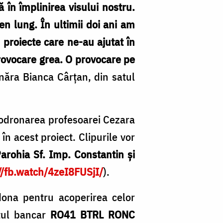
în împlinirea visului nostru.
men lung. În ultimii doi ani am
 proiecte care ne-au ajutat în
provocare grea. O provocare pe
ânăra Bianca Cârțan, din satul
 coodronarea profesoarei Cezara
n acest proiect. Clipurile vor
arohia Sf. Imp. Constantin și
//fb.watch/4zeI8FUSjI/
).
dona pentru acoperirea celor
tul bancar
RO41 BTRL RONC