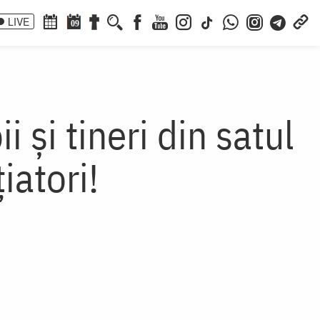
LIVE
09
 și tineri din satul
țiatori!