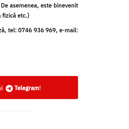
. De asemenea, este binevenit
fizică etc.)
ză, tel: 0746 936 969, e-mail:
și
Telegram
!