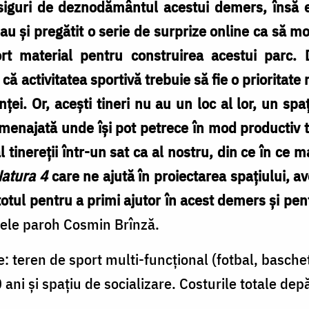
siguri de deznodământul acestui demers, însă e
 au și pregătit o serie de surprize online ca să mo
ort material pentru construirea acestui parc. 
ă activitatea sportivă trebuie să fie o prioritate
ței. Or, acești tineri nu au un loc al lor, un sp
 amenajată unde își pot petrece în mod productiv t
 tinereții într-un sat ca al nostru, din ce în ce 
Natura 4
care ne ajută în proiectarea spațiului, a
otul pentru a primi ajutor în acest demers și pent
tele paroh Cosmin Brînză.
: teren de sport multi-funcțional (fotbal, baschet
0 ani și spațiu de socializare. Costurile totale 