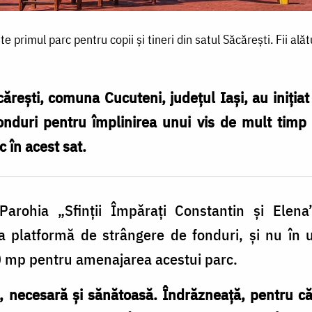
e primul parc pentru copii și tineri din satul Săcărești. Fii alătu
ăcărești, comuna Cucuteni, județul Iași, au iniți
nduri pentru împlinirea unui vis de mult timp 
c în acest sat.
Parohia „Sfinții Împărați Constantin și Elena
ca platformă de strângere de fonduri, și nu în 
00 mp pentru amenajarea acestui parc.
ă, necesară și sănătoasă. Îndrăzneață, pentru c