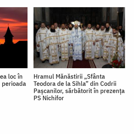
ea loc în
Hramul Mănăstirii „Sfânta
n perioada
Teodora de la Sihla” din Codrii
Pașcanilor, sărbătorit în prezența
PS Nichifor