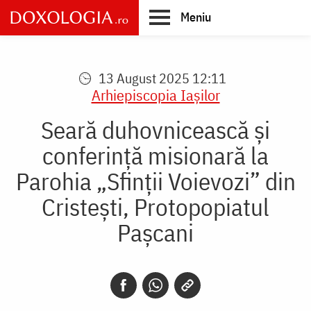
Skip
Meniu
to
main
Main
content
navigation
13 August 2025 12:11
Arhiepiscopia Iaşilor
Seară duhovnicească și
conferință misionară la
Parohia „Sfinții Voievozi” din
Cristești, Protopopiatul
Pașcani