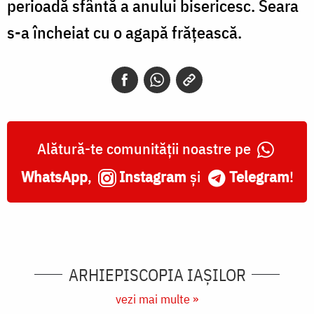
perioadă sfântă a anului bisericesc. Seara
s-a încheiat cu o agapă frățească.
Alătură-te comunității noastre pe
WhatsApp
,
Instagram
și
Telegram
!
ARHIEPISCOPIA IAŞILOR
vezi mai multe »