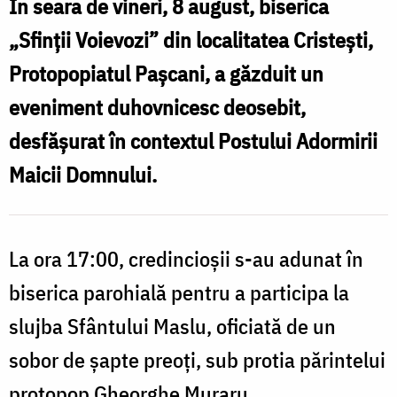
c
În seara de vineri, 8 august, biserica
misionară
„Sfinții Voievozi” din localitatea Cristești,
la
l
Protopopiatul Pașcani, a găzduit un
Parohia
eveniment duhovnicesc deosebit,
„Sfinții
„
desfășurat în contextul Postului Adormirii
Voievozi”
V
din
Maicii Domnului.
d
Cristești,
C
Protopopiatul
P
La ora 17:00, credincioșii s-au adunat în
Pașcani
biserica parohială pentru a participa la
slujba Sfântului Maslu, oficiată de un
sobor de șapte preoți, sub protia părintelui
protopop Gheorghe Muraru.