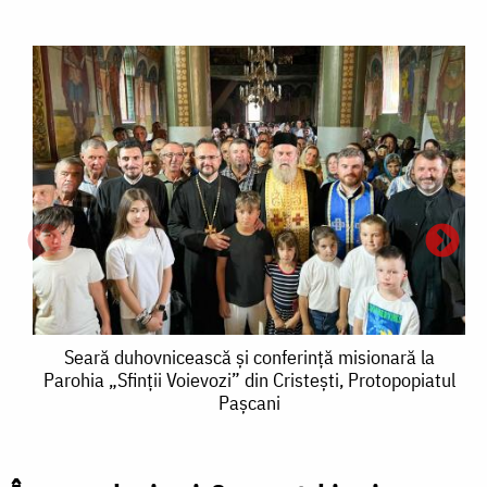
Seară
Seară duhovnicească și conferință misionară la
Parohia „Sfinții Voievozi” din Cristești, Protopopiatul
duhovnicească
Pașcani
și
ș
conferință