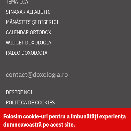
TEMATICĂ
SINAXAR ALFABETIC
MĂNĂSTIRI ȘI BISERICI
CALENDAR ORTODOX
WIDGET DOXOLOGIA
RADIO DOXOLOGIA
DESPRE NOI
POLITICA DE COOKIES
DONEAZĂ ONLINE PENTRU CATEDRALA NAȚIONALĂ
Folosim cookie-uri pentru a îmbunătăți experiența
dumneavoastră pe acest site.