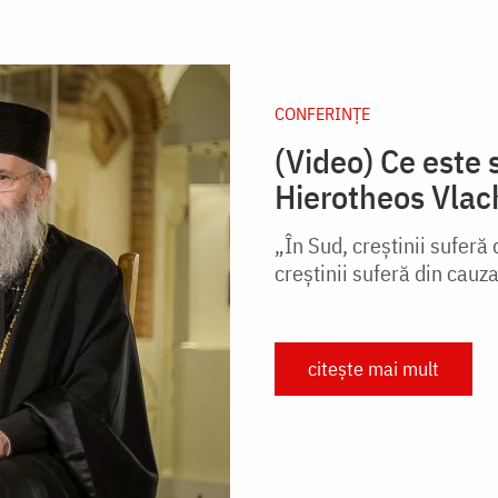
CONFERINȚE
(Video) Ce este 
Hierotheos Vlac
„În Sud, creștinii suferă 
creștinii suferă din cauza
citește mai mult