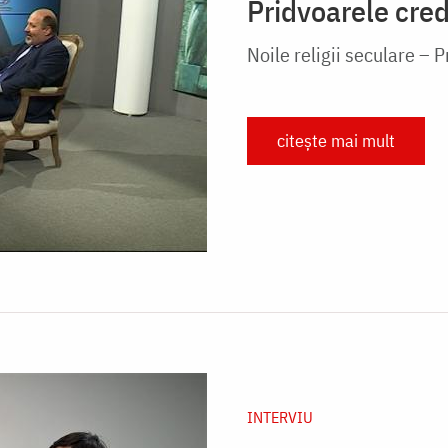
Pridvoarele cred
Noile religii seculare – P
citește mai mult
INTERVIU