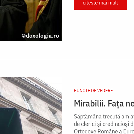
citește mai mult
PUNCTE DE VEDERE
Mirabilii. Faţa n
Săptămâna trecută am avu
de clerici şi credincioşi 
Ortodoxe Române a Europ