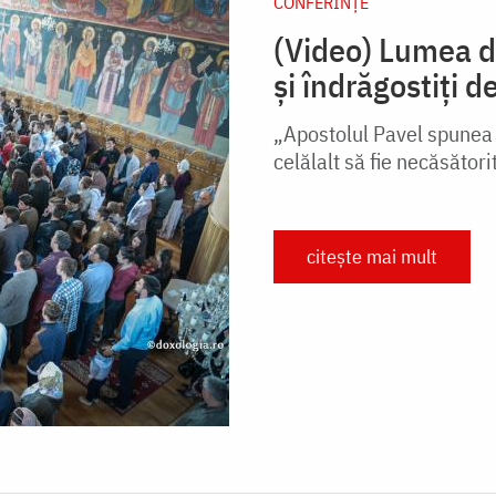
CONFERINȚE
(Video) Lumea de
și îndrăgostiți d
„Apostolul Pavel spunea c
celălalt să fie necăsători
citește mai mult