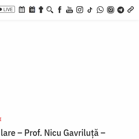
LIVE
08
I
ulare – Prof. Nicu Gavriluţă –