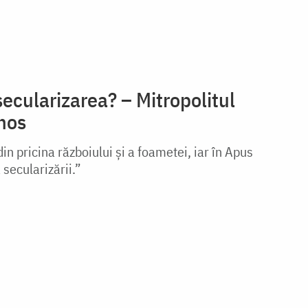
secularizarea? – Mitropolitul
hos
din pricina războiului și a foametei, iar în Apus
 secularizării.”