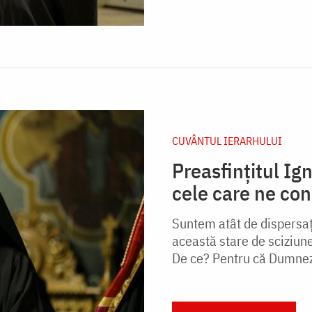
CUVÂNTUL IERARHULUI
Preasfinţitul Ig
cele care ne con
Suntem atât de dispersaț
această stare de sciziune
De ce? Pentru că Dumneze