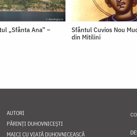
itul „Sfânta Ana” –
Sfântul Cuvios Nou Mu
din Mitilini
AUTORI
PĂRINȚI DUHOVNICEȘTI
DE
MAICI CU VIAȚĂ DUHOVNICEASCĂ