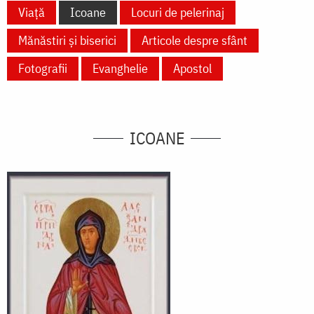
Viață
Icoane
Locuri de pelerinaj
Mănăstiri și biserici
Articole despre sfânt
Fotografii
Evanghelie
Apostol
ICOANE