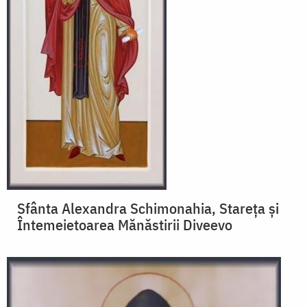
Sfânta Alexandra Schimonahia, Stareța și
Întemeietoarea Mănăstirii Diveevo