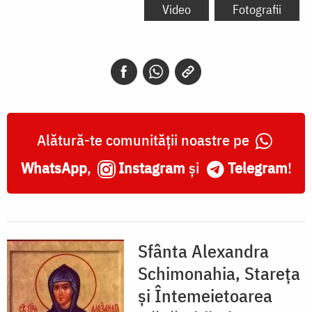
Alexandra
Video
Fotografii
Schimonahia,
Stareța
și
Întemeietoarea
Mănăstirii
Alătură-te comunității noastre pe
Diveevo
WhatsApp
,
Instagram
și
Telegram
!
Sfânta Alexandra
Schimonahia, Stareța
și Întemeietoarea