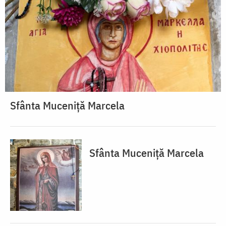
Sfânta Muceniță Marcela
Sfânta Muceniță Marcela