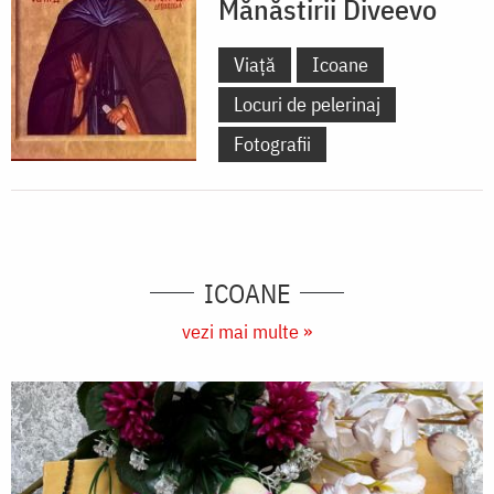
Mănăstirii Diveevo
Viață
Icoane
Locuri de pelerinaj
Fotografii
ICOANE
vezi mai multe »