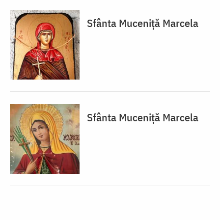
Sfânta Muceniță Marcela
Sfânta Muceniță Marcela