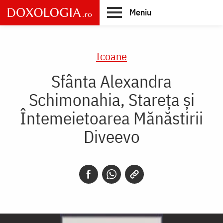
Skip
Meniu
to
main
Main
content
navigation
Icoane
Sfânta Alexandra
Schimonahia, Stareța și
Întemeietoarea Mănăstirii
Diveevo