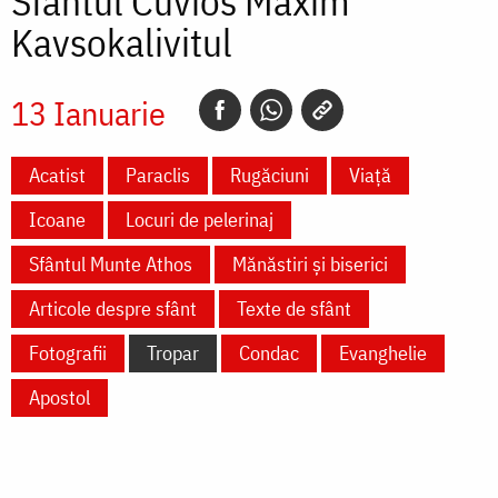
Sfântul Cuvios Maxim
Kavsokalivitul
13 Ianuarie
Acatist
Paraclis
Rugăciuni
Viață
Icoane
Locuri de pelerinaj
Sfântul Munte Athos
Mănăstiri și biserici
Articole despre sfânt
Texte de sfânt
Fotografii
Tropar
Condac
Evanghelie
Apostol