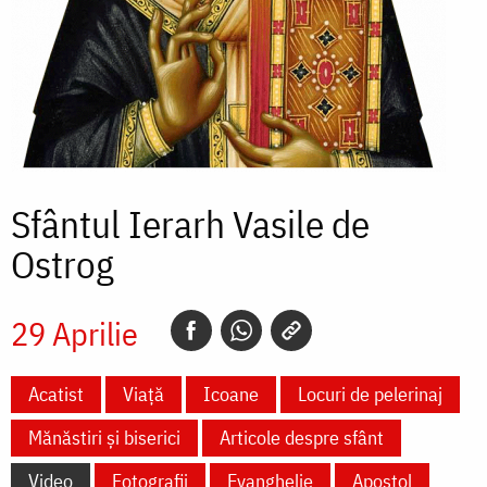
Sfântul Ierarh Vasile de
Ostrog
29 Aprilie
Acatist
Viață
Icoane
Locuri de pelerinaj
Mănăstiri și biserici
Articole despre sfânt
Video
Fotografii
Evanghelie
Apostol