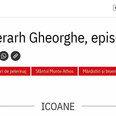
erarh Gheorghe, epis
ri de pelerinaj
Sfântul Munte Athos
Mănăstiri și biseri
ICOANE