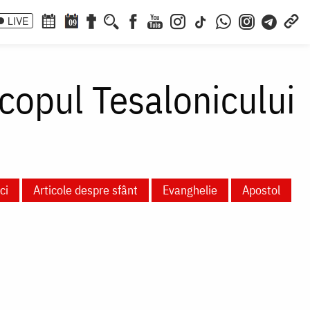
LIVE
09
copul Tesalonicului
ci
Articole despre sfânt
Evanghelie
Apostol