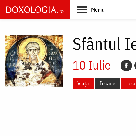
Skip
Meniu
to
main
Main
content
navigation
Sfântul I
10 Iulie
Viață
Icoane
Locu