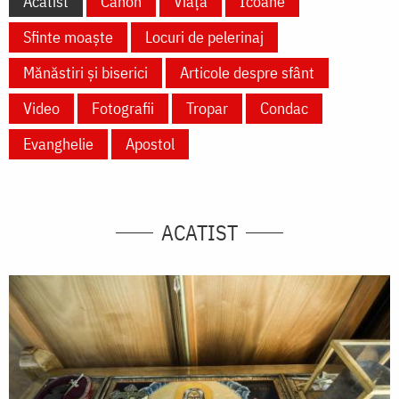
Acatist
Canon
Viață
Icoane
Sfinte moaște
Locuri de pelerinaj
Mănăstiri și biserici
Articole despre sfânt
Video
Fotografii
Tropar
Condac
Evanghelie
Apostol
ACATIST