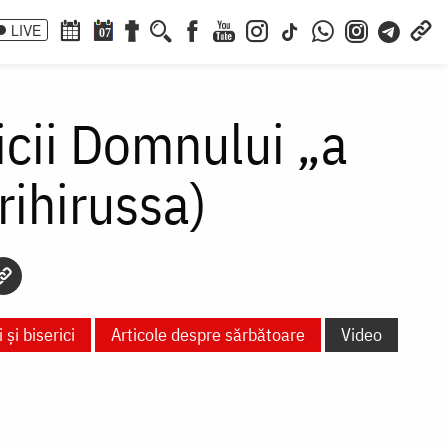
LIVE
07
icii Domnului „a
rihirussa)
 și biserici
Articole despre sărbătoare
Video