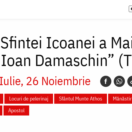
 Sfintei Icoanei a Ma
 Ioan Damaschin” (T
Iulie
26 Noiembrie
Locuri de pelerinaj
Sfântul Munte Athos
Mănăstiri
Apostol