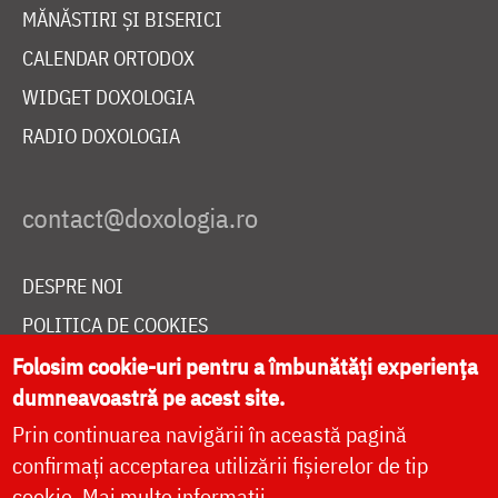
MĂNĂSTIRI ȘI BISERICI
CALENDAR ORTODOX
WIDGET DOXOLOGIA
RADIO DOXOLOGIA
DESPRE NOI
POLITICA DE COOKIES
DONEAZĂ ONLINE PENTRU CATEDRALA NAȚIONALĂ
Folosim cookie-uri pentru a îmbunătăți experiența
dumneavoastră pe acest site.
Prin continuarea navigării în această pagină
LIVE
confirmați acceptarea utilizării fișierelor de tip
cookie.
Mai multe informații