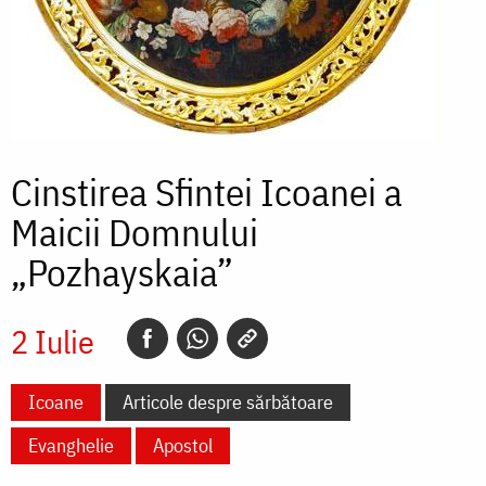
Cinstirea Sfintei Icoanei a
Maicii Domnului
„Pozhayskaia”
2 Iulie
Icoane
Articole despre sărbătoare
Evanghelie
Apostol