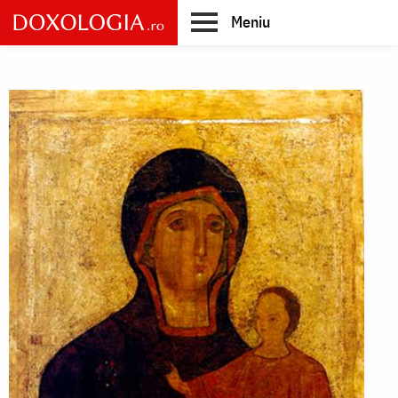
Skip
Meniu
to
main
Main
content
navigation