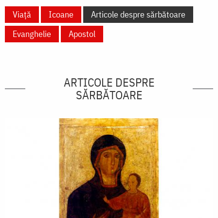
Viață
Icoane
Articole despre sărbătoare
Evanghelie
Apostol
ARTICOLE DESPRE
SĂRBĂTOARE