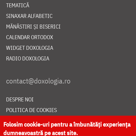
TEMATICĂ
SINAXAR ALFABETIC
MĂNĂSTIRI ȘI BISERICI
CALENDAR ORTODOX
WIDGET DOXOLOGIA
RADIO DOXOLOGIA
DESPRE NOI
POLITICA DE COOKIES
DONEAZĂ ONLINE PENTRU CATEDRALA NAȚIONALĂ
Folosim cookie-uri pentru a îmbunătăți experiența
dumneavoastră pe acest site.