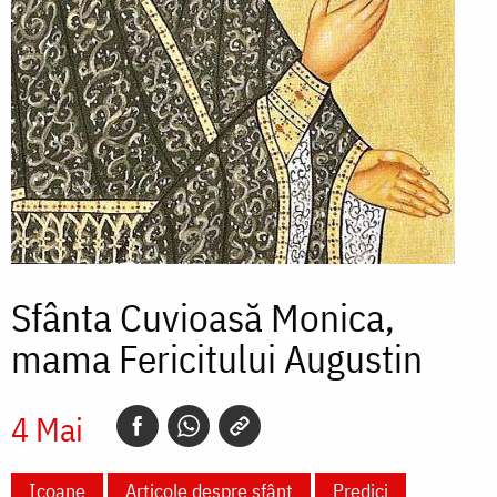
Sfânta Cuvioasă Monica,
mama Fericitului Augustin
4 Mai
Icoane
Articole despre sfânt
Predici