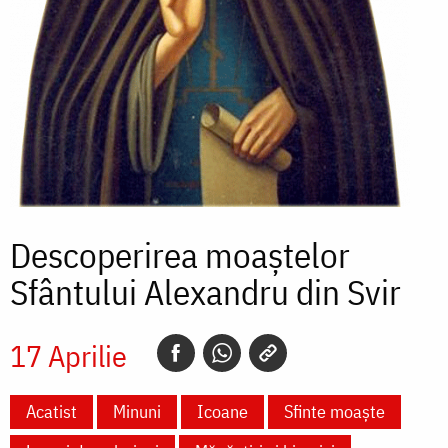
Descoperirea moaștelor
Sfântului Alexandru din Svir
17 Aprilie
Acatist
Minuni
Icoane
Sfinte moaște