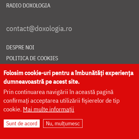
RADIO DOXOLOGIA
DESPRE NOI
POLITICA DE COOKIES
DONEAZĂ ONLINE PENTRU CATEDRALA NAȚIONALĂ
Folosim cookie-uri pentru a îmbunătăți experiența
dumneavoastră pe acest site.
Prin continuarea navigării în această pagină
LIVE
confirmați acceptarea utilizării fișierelor de tip
cookie.
Mai multe informații
Site dezvoltat de
DOXOLOGIA MEDIA
,
Sunt de acord
Nu, mulțumesc
Arhiepiscopia Iașilor | ©
doxologia.ro