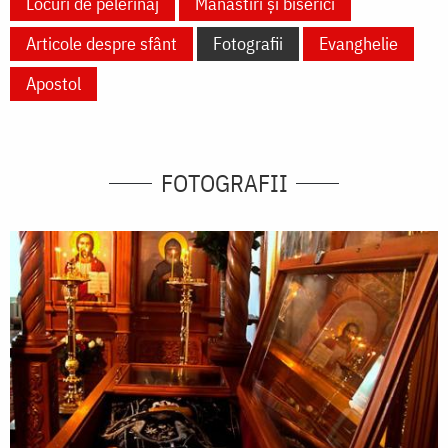
Locuri de pelerinaj
Mănăstiri și biserici
Articole despre sfânt
Fotografii
Evanghelie
Apostol
FOTOGRAFII