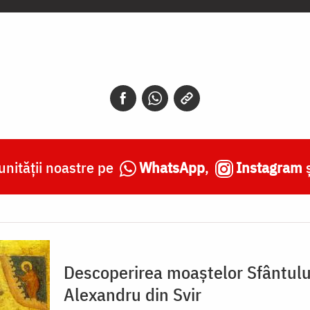
nității noastre pe
WhatsApp
,
Instagram
Descoperirea moaștelor Sfântulu
Alexandru din Svir