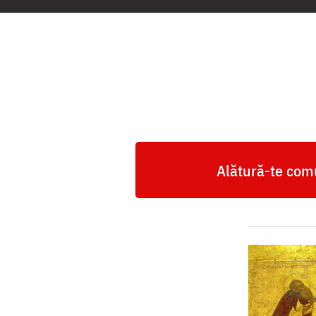
Sfântului
Alexandru
din
Svir,
Rusia
(†1533)
Alătură-te comu