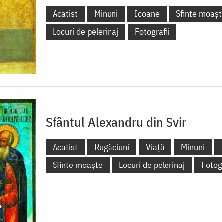
Acatist
Minuni
Icoane
Sfinte moaș
Locuri de pelerinaj
Fotografii
Sfântul Alexandru din Svir
Acatist
Rugăciuni
Viață
Minuni
Sfinte moaște
Locuri de pelerinaj
Fotogr