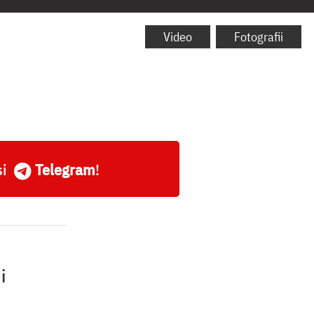
Video
Fotografii
și
Telegram
!
i