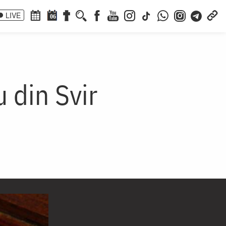
LIVE
06
 din Svir