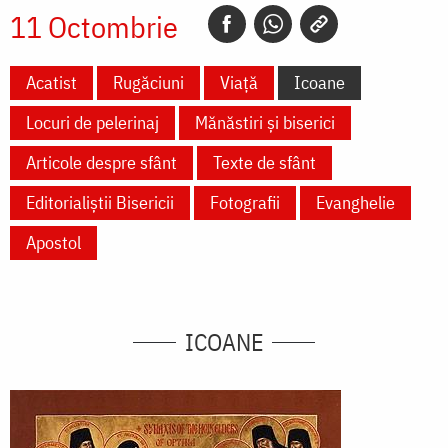
11 Octombrie
Acatist
Rugăciuni
Viață
Icoane
Locuri de pelerinaj
Mănăstiri și biserici
Articole despre sfânt
Texte de sfânt
Editorialiștii Bisericii
Fotografii
Evanghelie
Apostol
ICOANE