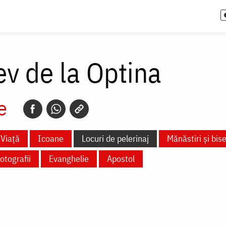
ev de la Optina
e
Viață
Icoane
Locuri de pelerinaj
Mănăstiri și bise
otografii
Evanghelie
Apostol