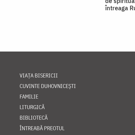
de spiritua
întreaga R
VIAȚA BISERICII
CUVINTE DUHOVNICEȘTI
FAMILIE
LITURGICĂ
BIBLIOTECĂ
ÎNTREABĂ PREOTUL