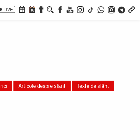
LIVE
07
rici
Articole despre sfânt
Texte de sfânt