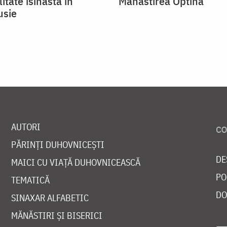
litate isihastă în
Mănăstirea Optina
usie
AUTORI
PĂRINȚI DUHOVNICEȘTI
DE
MAICI CU VIAȚĂ DUHOVNICEASCĂ
PO
TEMATICĂ
DO
SINAXAR ALFABETIC
MĂNĂSTIRI ȘI BISERICI