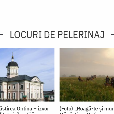
LOCURI DE PELERINAJ
ăstirea Optina – izvor
(Foto) „Roagă-te și mu