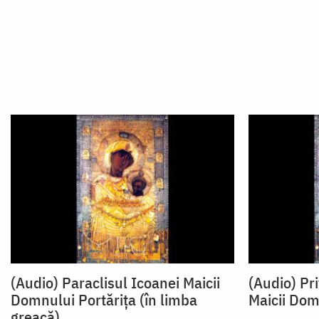
(Audio) Paraclisul Icoanei Maicii
(Audio) Pr
Domnului Portărița (în limba
Maicii Dom
greacă)