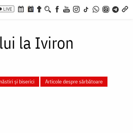
LIVE
07
ui la Iviron
ăstiri și biserici
Articole despre sărbătoare