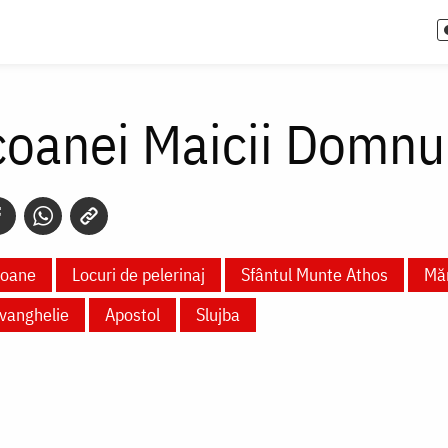
coanei Maicii Domnul
coane
Locuri de pelerinaj
Sfântul Munte Athos
Măn
vanghelie
Apostol
Slujba