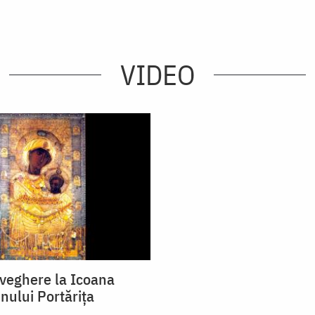
VIDEO
iveghere la Icoana
nului Portărița