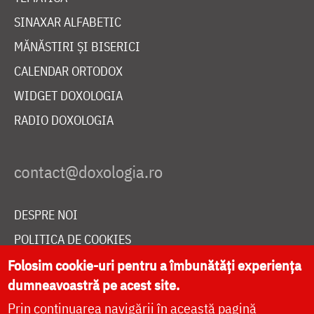
SINAXAR ALFABETIC
MĂNĂSTIRI ȘI BISERICI
CALENDAR ORTODOX
WIDGET DOXOLOGIA
RADIO DOXOLOGIA
DESPRE NOI
POLITICA DE COOKIES
DONEAZĂ ONLINE PENTRU CATEDRALA NAȚIONALĂ
Folosim cookie-uri pentru a îmbunătăți experiența
dumneavoastră pe acest site.
Prin continuarea navigării în această pagină