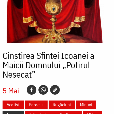
Cinstirea Sfintei Icoanei a
Maicii Domnului „Potirul
Nesecat”
5 Mai
Acatist
Paraclis
Rugăciuni
Minuni