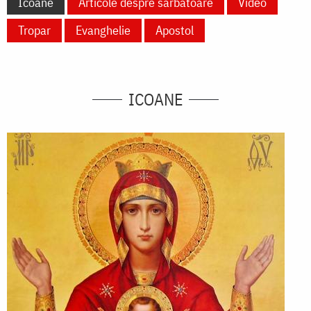
Icoane
Articole despre sărbătoare
Video
Tropar
Evanghelie
Apostol
ICOANE