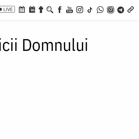
LIVE
06
aicii Domnului