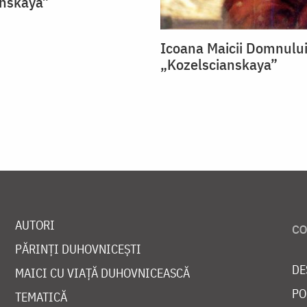
anskaya”
Icoana Maicii Domnulu
„Kozelscianskaya”
AUTORI
PĂRINȚI DUHOVNICEȘTI
DE
MAICI CU VIAȚĂ DUHOVNICEASCĂ
PO
TEMATICĂ