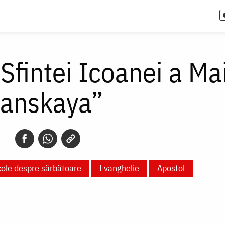
 Sfintei Icoanei a M
ianskaya”
cole despre sărbătoare
Evanghelie
Apostol