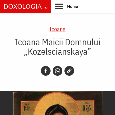
Skip
Meniu
to
main
Main
content
navigation
Icoane
Icoana Maicii Domnului
„Kozelscianskaya”