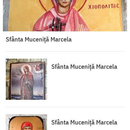
Sfânta Muceniță Marcela
Sfânta Muceniță Marcela
Sfânta Muceniță Marcela