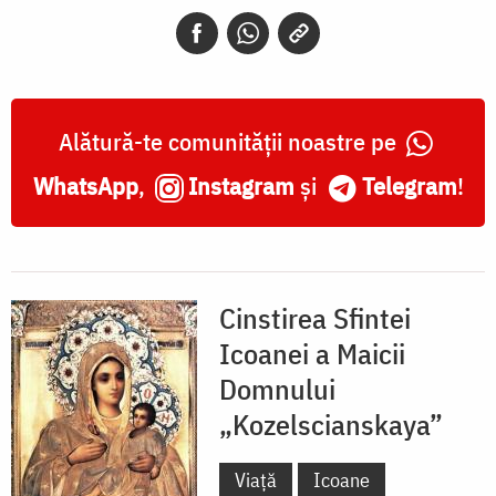
„Kozelscianskaya”
Alătură-te comunității noastre pe
WhatsApp
,
Instagram
și
Telegram
!
Cinstirea Sfintei
Icoanei a Maicii
Domnului
„Kozelscianskaya”
Viață
Icoane