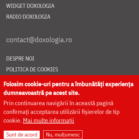
WIDGET DOXOLOGIA
RADIO DOXOLOGIA
DESPRE NOI
POLITICA DE COOKIES
DONEAZĂ ONLINE PENTRU CATEDRALA NAȚIONALĂ
Folosim cookie-uri pentru a îmbunătăți experiența
dumneavoastră pe acest site.
Prin continuarea navigării în această pagină
LIVE
confirmați acceptarea utilizării fișierelor de tip
cookie.
Mai multe informații
Site dezvoltat de
DOXOLOGIA MEDIA
,
Sunt de acord
Nu, mulțumesc