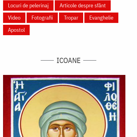
Locuri de pelerinaj
Articole despre sfânt
Video
Fotografii
Tropar
Evanghelie
Apostol
ICOANE