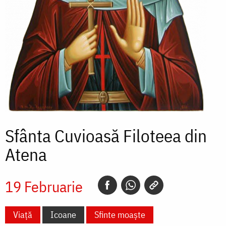
Sfânta Cuvioasă Filoteea din
Atena
19 Februarie
Viață
Icoane
Sfinte moaște