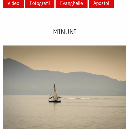
Video
Fotografii
Evanghelie
Apostol
MINUNI