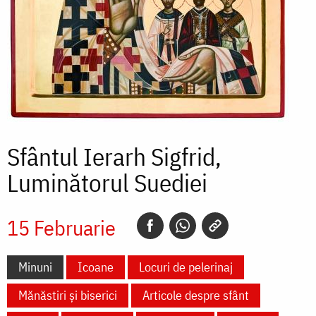
Sfântul Ierarh Sigfrid,
Luminătorul Suediei
15 Februarie
Minuni
Icoane
Locuri de pelerinaj
Mănăstiri și biserici
Articole despre sfânt