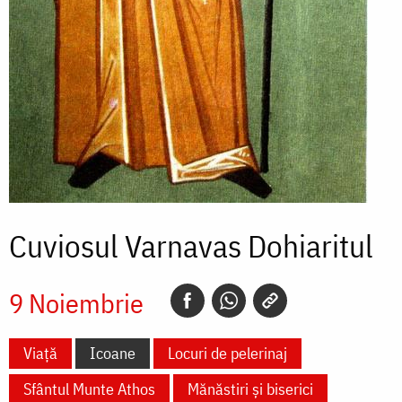
Cuviosul Varnavas Dohiaritul
9 Noiembrie
Viață
Icoane
Locuri de pelerinaj
Sfântul Munte Athos
Mănăstiri și biserici