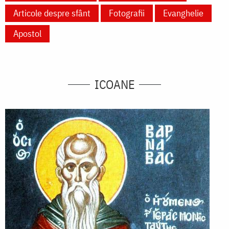
Articole despre sfânt
Fotografii
Evanghelie
Apostol
ICOANE