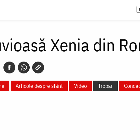
uvioasă Xenia din R
ne
Articole despre sfânt
Video
Tropar
Conda