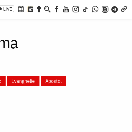
LIVE
07
oma
c
Evanghelie
Apostol