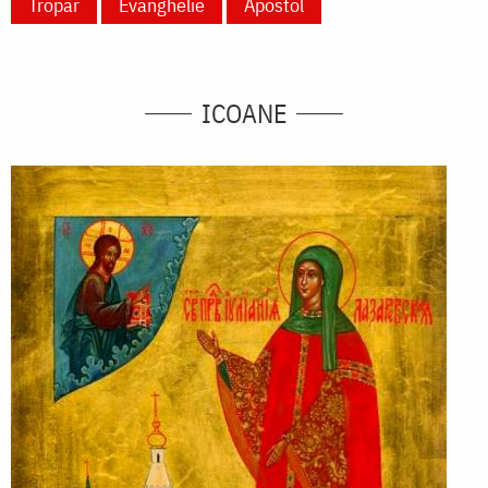
Tropar
Evanghelie
Apostol
ICOANE