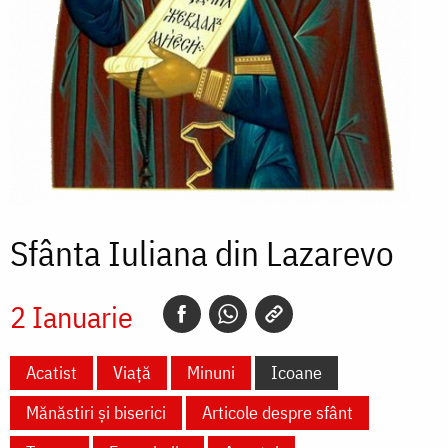
Sfânta Iuliana din Lazarevo
2 Ianuarie
Acatist
Viață
Minuni
Icoane
Mănăstiri și biserici
Articole despre sfânt