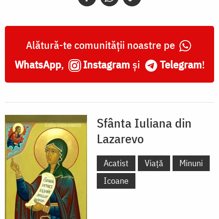
Alătură-te comunității noastre pe
WhatsApp
,
Instagram
și
Telegram
!
Sfânta Iuliana din
Lazarevo
Acatist
Viață
Minuni
Icoane