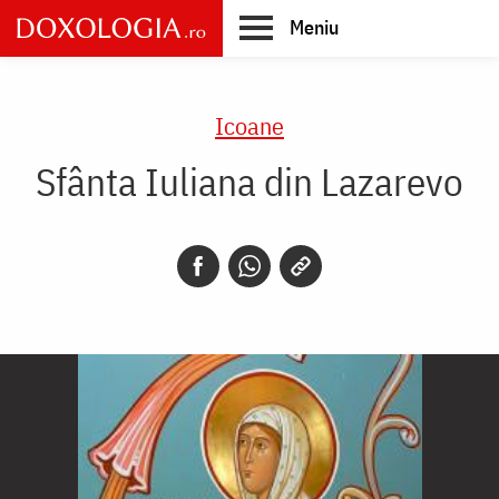
Skip
Meniu
to
main
Main
content
navigation
Icoane
Sfânta Iuliana din Lazarevo