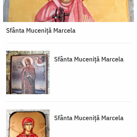
Sfânta Muceniță Marcela
Sfânta Muceniță Marcela
Sfânta Muceniță Marcela