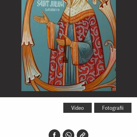
Sfânta
Iuliana
Video
Fotografii
din
Lazarevo